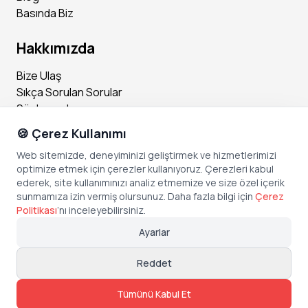
Basında Biz
Hakkımızda
Bize Ulaş
Sıkça Sorulan Sorular
Sözleşmeler
🍪 Çerez Kullanımı
Sosyal Medya
Web sitemizde, deneyiminizi geliştirmek ve hizmetlerimizi
optimize etmek için çerezler kullanıyoruz. Çerezleri kabul
Instagram
ederek, site kullanımınızı analiz etmemize ve size özel içerik
Facebook
sunmamıza izin vermiş olursunuz. Daha fazla bilgi için
Çerez
X (Twitter)
Politikası
’
nı inceleyebilirsiniz.
Linkedin
Ayarlar
Youtube
TikTok
Reddet
Tümünü Kabul Et
Copyright © Bonded Technologies Inc.