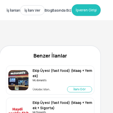
İşveren Girişi
İş İlanları
İş İlanı Ver
Blog
Basında Biz
Benzer İlanlar
Ekip Üyesi (fast food) (Maaş + Yem
ek)
Mc donald’s
İlanı Gör
Üsküdar, İstanbul
Ekip Üyesi (fast food) (Maaş + Yem
ek + Sigorta)
McDonald's