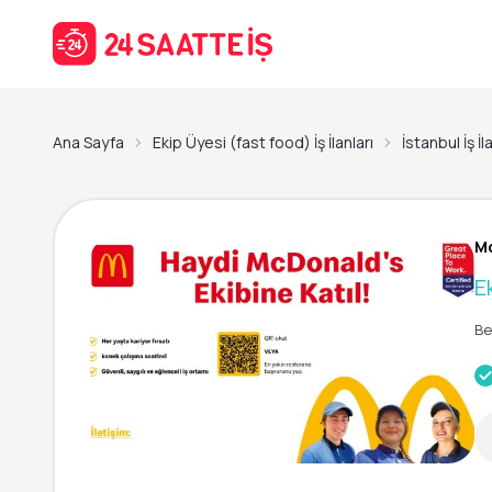
Ana Sayfa
Ekip Üyesi (fast food) İş İlanları
İstanbul İş İl
Mc
E
Be