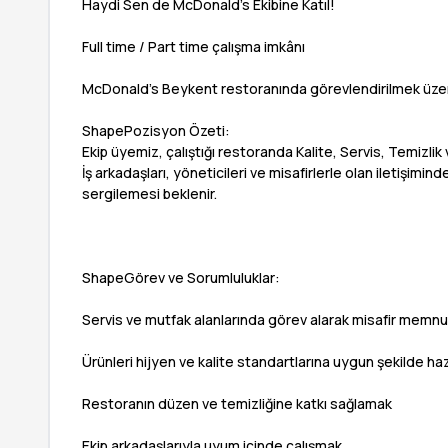
Haydi Sen de McDonald’s Ekibine Katıl!
Full time / Part time çalışma imkânı
McDonald’s Beykent restoranında görevlendirilmek üzere
ShapePozisyon Özeti:
Ekip üyemiz, çalıştığı restoranda Kalite, Servis, Temizlik
İş arkadaşları, yöneticileri ve misafirlerle olan iletişimind
sergilemesi beklenir.
ShapeGörev ve Sorumluluklar:
Servis ve mutfak alanlarında görev alarak misafir memnu
Ürünleri hijyen ve kalite standartlarına uygun şekilde ha
Restoranın düzen ve temizliğine katkı sağlamak
Ekip arkadaşlarıyla uyum içinde çalışmak