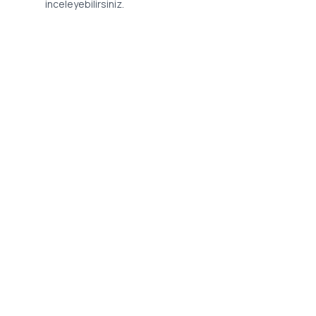
inceleyebilirsiniz.
İletişim
Adres: Levazım, Korukent Sitesi, Koru
Telefon: 08
Sokak No:30 Daire:5, 34340
dev@24saa
Beşiktaş/Istanbul