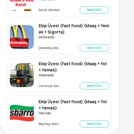
İlanı Gör
Kartal, İstanbul
Ekip Üyesi (fast food) (Maaş + Yem
ek + Sigorta)
McDonald's
İlanı Gör
Çekmeköy, İstanbul
Ekip Üyesi (fast food) (Maaş + Yol
+ Yemek)
Mcdonalds
İlanı Gör
Ümraniye, İstanbul
Ekip Üyesi (fast food) (Maaş + Yol
+ Yemek)
Tab Gıda
İlanı Gör
Beşiktaş, İstanbul