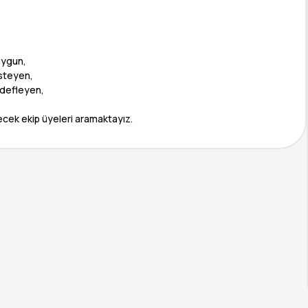
uygun,
isteyen,
edefleyen,
lecek ekip üyeleri aramaktayız.