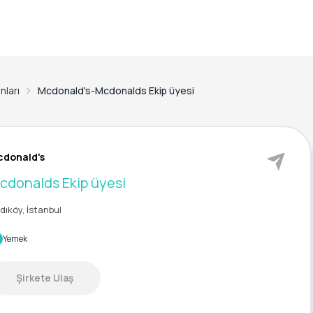
anları
Mcdonald's-Mcdonalds Ekip üyesi
cdonald's
cdonalds Ekip üyesi
dıköy, İstanbul
Yemek
Şirkete Ulaş