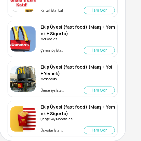
İlanı Gör
Kartal, İstanbul
Ekip Üyesi (fast food) (Maaş + Yem
ek + Sigorta)
McDonald's
İlanı Gör
Çekmeköy, İstanbul
Ekip Üyesi (fast food) (Maaş + Yol
+ Yemek)
Mcdonalds
İlanı Gör
Ümraniye, İstanbul
Ekip Üyesi (fast food) (Maaş + Yem
ek + Sigorta)
Çengelköy Mcdonald's
İlanı Gör
Üsküdar, İstanbul