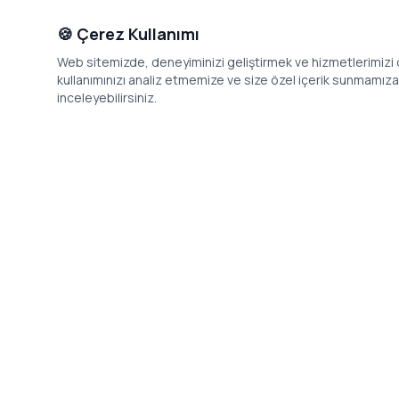
🍪 Çerez Kullanımı
Web sitemizde, deneyiminizi geliştirmek ve hizmetlerimizi o
kullanımınızı analiz etmemize ve size özel içerik sunmamıza i
inceleyebilirsiniz.
İletişim
Adres: Levazım, Korukent Sitesi, Koru
Telefon: 08
Sokak No:30 Daire:5, 34340
dev@24saa