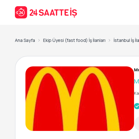
Ana Sayfa
Ekip Üyesi (fast food) İş İlanları
İstanbul İş İl
M
M
Ka