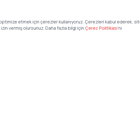
ptimize etmek için çerezler kullanıyoruz. Çerezleri kabul ederek, si
zin vermiş olursunuz. Daha fazla bilgi için
Çerez Politikası
’
nı
Şirket
Anasayfa
İş İlanları
Şirketler İçin
Şirket Giriş
50 840 57 48
Şirket Kayıt
tteis.com