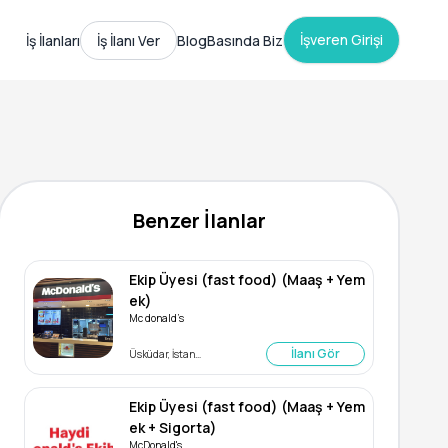
İşveren Girişi
İş İlanları
İş İlanı Ver
Blog
Basında Biz
Benzer İlanlar
Ekip Üyesi (fast food) (Maaş + Yem
ek)
Mc donald’s
İlanı Gör
Üsküdar, İstanbul
Ekip Üyesi (fast food) (Maaş + Yem
ek + Sigorta)
McDonald's