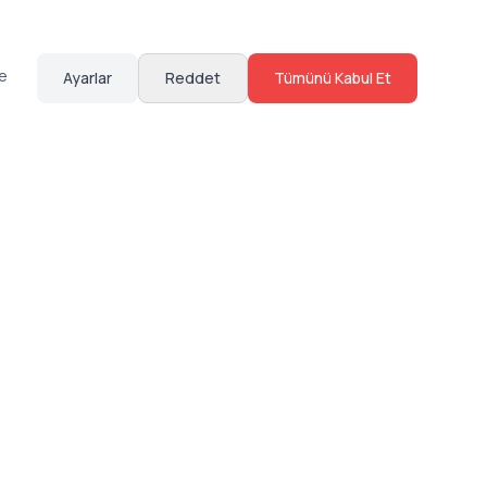
te
Ayarlar
Reddet
Tümünü Kabul Et
Hakkımızda
Sosyal Medya
Bize Ulaş
Instagram
Sıkça Sorulan Sorular
Facebook
Sözleşmeler
X (Twitter)
Linkedin
Youtube