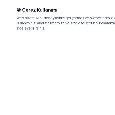
🍪 Çerez Kullanımı
Web sitemizde, deneyiminizi geliştirmek ve hizmetlerimizi o
kullanımınızı analiz etmemize ve size özel içerik sunmamıza i
inceleyebilirsiniz.
İletişim
Adres: Levazım, Korukent Sitesi, Koru
Telefon: 08
Sokak No:30 Daire:5, 34340
dev@24saa