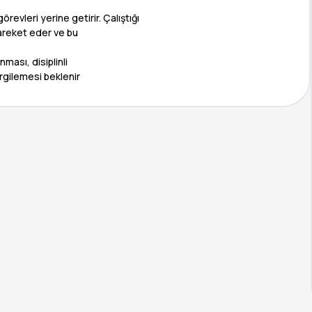
revleri yerine getirir. Çalıştığı
areket eder ve bu
nması, disiplinli
rgilemesi beklenir