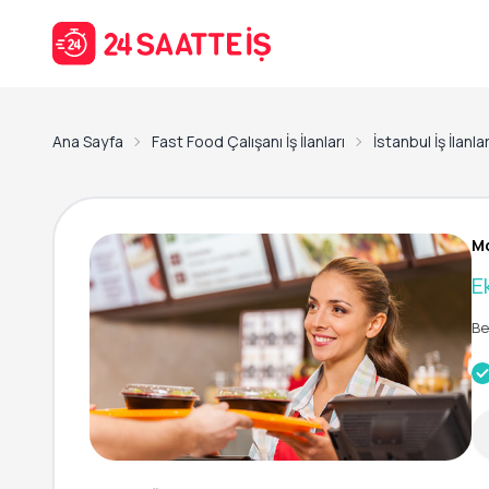
Ana Sayfa
Fast Food Çalışanı İş İlanları
İstanbul İş İlanlar
Mc
E
Be