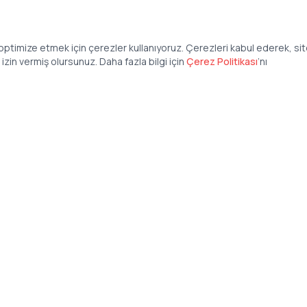
ptimize etmek için çerezler kullanıyoruz. Çerezleri kabul ederek, si
zin vermiş olursunuz. Daha fazla bilgi için
Çerez Politikası
’
nı
Şirket
Anasayfa
İş İlanları
Şirketler İçin
Şirket Giriş
50 840 57 48
Şirket Kayıt
tteis.com