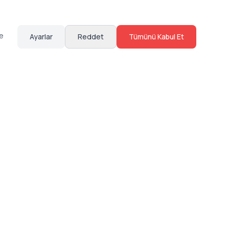
te
Ayarlar
Reddet
Tümünü Kabul Et
Hakkımızda
Sosyal Medya
Bize Ulaş
Instagram
Sıkça Sorulan Sorular
Facebook
Sözleşmeler
X (Twitter)
Linkedin
Youtube