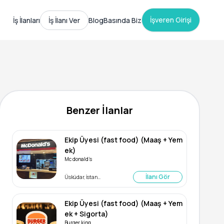
İşveren Girişi
İş İlanları
İş İlanı Ver
Blog
Basında Biz
Benzer İlanlar
Ekip Üyesi (fast food) (Maaş + Yem
ek)
Mc donald’s
İlanı Gör
Üsküdar, İstanbul
Ekip Üyesi (fast food) (Maaş + Yem
ek + Sigorta)
Burger king