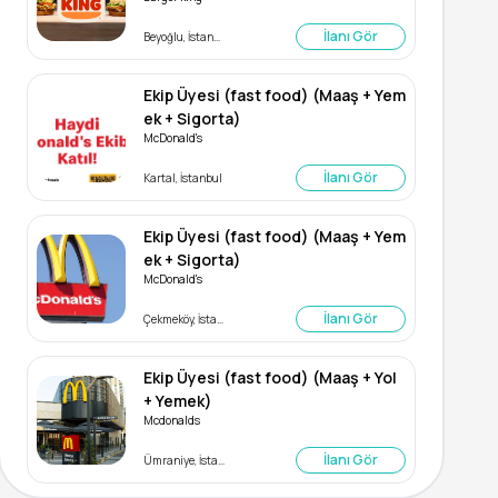
İlanı Gör
Beyoğlu, İstanbul
Ekip Üyesi (fast food) (Maaş + Yem
ek + Sigorta)
McDonald's
İlanı Gör
Kartal, İstanbul
Ekip Üyesi (fast food) (Maaş + Yem
ek + Sigorta)
McDonald's
İlanı Gör
Çekmeköy, İstanbul
Ekip Üyesi (fast food) (Maaş + Yol
+ Yemek)
Mcdonalds
İlanı Gör
Ümraniye, İstanbul