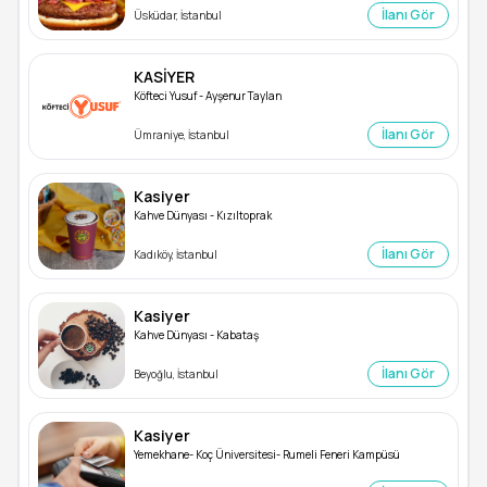
İlanı Gör
Üsküdar, İstanbul
KASİYER
Köfteci Yusuf - Ayşenur Taylan
İlanı Gör
Ümraniye, İstanbul
Kasiyer
Kahve Dünyası - Kızıltoprak
İlanı Gör
Kadıköy, İstanbul
Kasiyer
Kahve Dünyası - Kabataş
İlanı Gör
Beyoğlu, İstanbul
Kasiyer
Yemekhane- Koç Üniversitesi- Rumeli Feneri Kampüsü