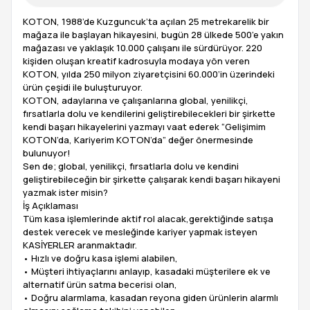
KOTON, 1988’de Kuzguncuk’ta açılan 25 metrekarelik bir
mağaza ile başlayan hikayesini, bugün 28 ülkede 500’e yakın
mağazası ve yaklaşık 10.000 çalışanı ile sürdürüyor. 220
kişiden oluşan kreatif kadrosuyla modaya yön veren
KOTON, yılda 250 milyon ziyaretçisini 60.000’in üzerindeki
ürün çeşidi ile buluşturuyor.
KOTON, adaylarına ve çalışanlarına global, yenilikçi,
fırsatlarla dolu ve kendilerini geliştirebilecekleri bir şirkette
kendi başarı hikayelerini yazmayı vaat ederek “Gelişimim
KOTON’da, Kariyerim KOTON’da” değer önermesinde
bulunuyor!
Sen de; global, yenilikçi, fırsatlarla dolu ve kendini
geliştirebileceğin bir şirkette çalışarak kendi başarı hikayeni
yazmak ister misin?
İş Açıklaması
Tüm kasa işlemlerinde aktif rol alacak,gerektiğinde satışa
destek verecek ve mesleğinde kariyer yapmak isteyen
KASİYERLER aranmaktadır.
• Hızlı ve doğru kasa işlemi alabilen,
• Müşteri ihtiyaçlarını anlayıp, kasadaki müşterilere ek ve
alternatif ürün satma becerisi olan,
• Doğru alarmlama, kasadan reyona giden ürünlerin alarmlı