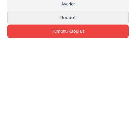
Ayarlar
Reddet
Tümünü Kabul Et
İletişim
Adres: Levazım, Korukent Sitesi, Koru
Sokak No:30 Daire:5, 34340
Beşiktaş/Istanbul