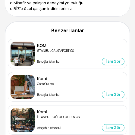
o Misafir ve çalışan deneyimi yolculuğu
Benzer İlanlar
KOMİ
İSTANBUL GALATAPORT CS
İlanı Gör
Beyoğlu, İstanbul
Komi
Oses Gurme
İlanı Gör
Beyoğlu, İstanbul
Komi
İSTANBUL BAĞDAT CADDESİ CS
İlanı Gör
Ataşehir, İstanbul