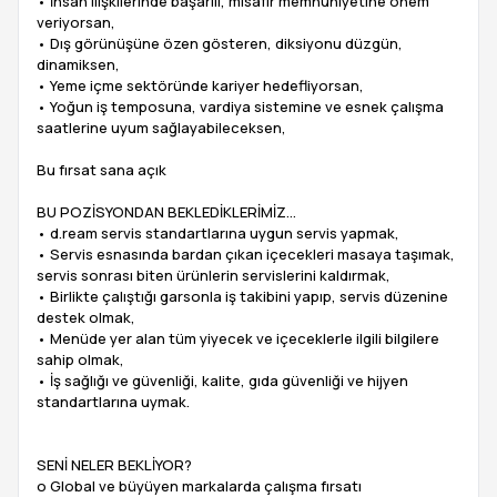
• İnsan ilişkilerinde başarılı, misafir memnuniyetine önem
veriyorsan,
• Dış görünüşüne özen gösteren, diksiyonu düzgün,
dinamiksen,
• Yeme içme sektöründe kariyer hedefliyorsan,
• Yoğun iş temposuna, vardiya sistemine ve esnek çalışma
saatlerine uyum sağlayabileceksen,
Bu fırsat sana açık
BU POZİSYONDAN BEKLEDİKLERİMİZ…
• d.ream servis standartlarına uygun servis yapmak,
• Servis esnasında bardan çıkan içecekleri masaya taşımak,
servis sonrası biten ürünlerin servislerini kaldırmak,
• Birlikte çalıştığı garsonla iş takibini yapıp, servis düzenine
destek olmak,
• Menüde yer alan tüm yiyecek ve içeceklerle ilgili bilgilere
sahip olmak,
• İş sağlığı ve güvenliği, kalite, gıda güvenliği ve hijyen
standartlarına uymak.
SENİ NELER BEKLİYOR?
o Global ve büyüyen markalarda çalışma fırsatı