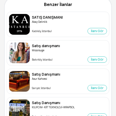
Benzer İlanlar
SATIŞ DANIŞMANI
Akay Gelinlik
İlanı Gör
Kadıköy, İstanbul
Satış danışmanı
Missrouge
İlanı Gör
Bakırköy, İstanbul
Satış Danışmanı
Asur Kahvesi
İlanı Gör
Sarıyer, İstanbul
Satış Danışmanı
KILIFCIM- KİİT TEKNOLOJİ-WRAPSOL