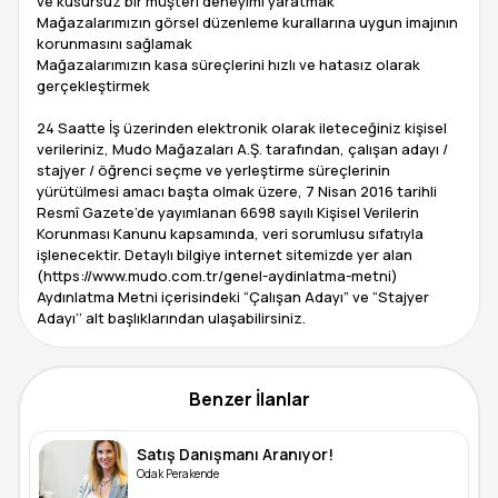
ve kusursuz bir müşteri deneyimi yaratmak
Mağazalarımızın görsel düzenleme kurallarına uygun imajının
korunmasını sağlamak
Mağazalarımızın kasa süreçlerini hızlı ve hatasız olarak
gerçekleştirmek
24 Saatte İş üzerinden elektronik olarak ileteceğiniz kişisel
verileriniz, Mudo Mağazaları A.Ş. tarafından, çalışan adayı /
stajyer / öğrenci seçme ve yerleştirme süreçlerinin
yürütülmesi amacı başta olmak üzere, 7 Nisan 2016 tarihli
Resmî Gazete’de yayımlanan 6698 sayılı Kişisel Verilerin
Korunması Kanunu kapsamında, veri sorumlusu sıfatıyla
işlenecektir. Detaylı bilgiye internet sitemizde yer alan
(https://www.mudo.com.tr/genel-aydinlatma-metni)
Aydınlatma Metni içerisindeki “Çalışan Adayı” ve “Stajyer
Benzer İlanlar
Satış Danışmanı Aranıyor!
Odak Perakende