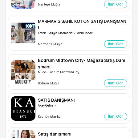
İlanı Gör
Menteşe, Muğla
MARMARİS SAHİL KOTON SATIŞ DANIŞMAN
I
Koton - Muğla Marmaris-2 Sahil Cadde
İlanı Gör
Marmaris, Muğla
Bodrum Midtown City- Mağaza Satış Danı
şmanı
Mudo - Bodrum Midtown City
İlanı Gör
Bodrum, Muğla
SATIŞ DANIŞMANI
Akay Gelinlik
İlanı Gör
Kadıköy, İstanbul
Satış danışmanı