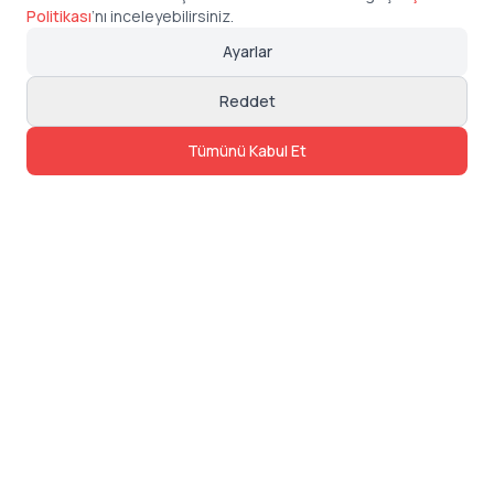
Politikası
’
nı inceleyebilirsiniz.
Ayarlar
Reddet
Tümünü Kabul Et
İletişim
Adres: Levazım, Korukent Sitesi, Koru
Sokak No:30 Daire:5, 34340