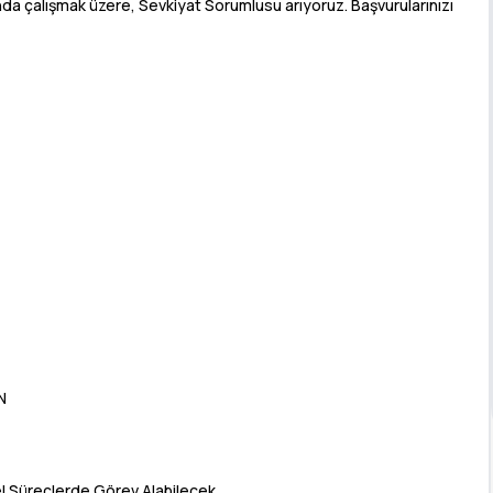
nda çalışmak üzere, Sevkiyat Sorumlusu arıyoruz. Başvurularınızı
N
el Süreçlerde Görev Alabilecek