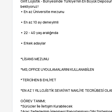
Girit Lojistik - Bünyesinde Türkiye'nin En Büyük Deposu
bekliyoruz!
• En az Üniversite mezunu
• En az 10 ay deneyimli
• 22 - 40 yaş aralığında
• Erkek adaylar
*LİSANS MEZUNU
*MS,OFFICE UYGULAMALARINI KULLANABİLEN
*TERCİHEN B EHLİYET
*EN AZ 1 YIL LOJİSTİK SEVKİYAT NAKLİYE TECRÜBESİ OLA
GÖREV TANIMI;
*Sürücler İle İletişim Kurabilecek
*Araç Seferlerinin İşlenmesi Raporlanması Gibi Sistems