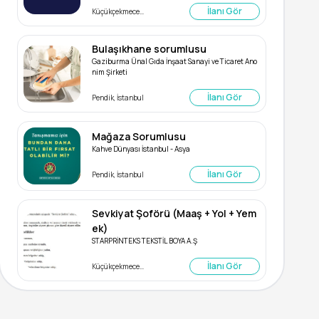
İlanı Gör
Küçükçekmece, İstanbul
Bulaşıkhane sorumlusu
Gaziburma Ünal Gıda İnşaat Sanayi ve Ticaret Ano
nim Şirketi
İlanı Gör
Pendik, İstanbul
Mağaza Sorumlusu
Kahve Dünyası İstanbul - Asya
İlanı Gör
Pendik, İstanbul
Sevkiyat Şoförü (Maaş + Yol + Yem
ek)
STARPRİNTEKS TEKSTİL BOYA A.Ş
İlanı Gör
Küçükçekmece, İstanbul