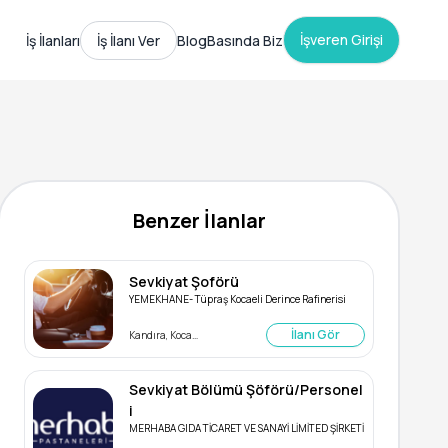
İşveren Girişi
İş İlanları
İş İlanı Ver
Blog
Basında Biz
Benzer İlanlar
Sevkiyat Şoförü
YEMEKHANE- Tüpraş Kocaeli Derince Rafinerisi
İlanı Gör
Kandıra, Kocaeli
Sevkiyat Bölümü Şöförü/Personel
i
MERHABA GIDA TİCARET VE SANAYİ LİMİTED ŞİRKETİ