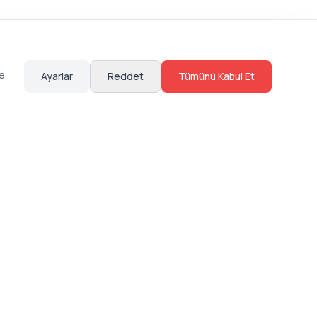
te
Ayarlar
Reddet
Tümünü Kabul Et
Hakkımızda
Sosyal Medya
Bize Ulaş
Instagram
Sıkça Sorulan Sorular
Facebook
Sözleşmeler
X (Twitter)
Linkedin