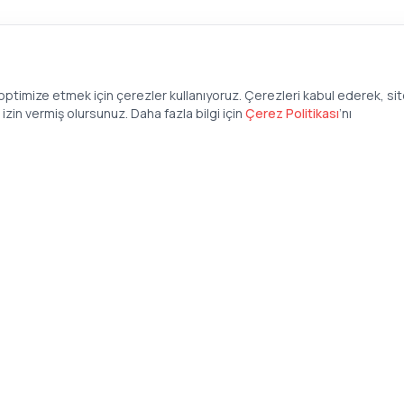
ptimize etmek için çerezler kullanıyoruz. Çerezleri kabul ederek, si
zin vermiş olursunuz. Daha fazla bilgi için
Çerez Politikası
’
nı
Şirket
Anasayfa
İş İlanları
Şirketler İçin
Şirket Giriş