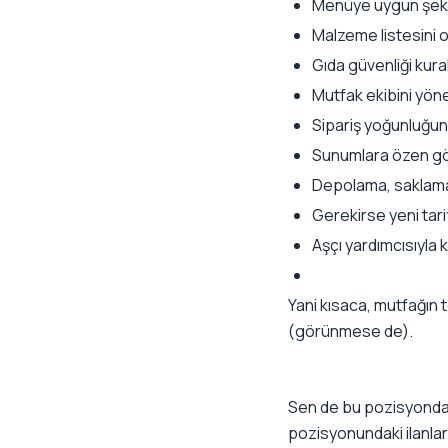
Menüye uygun şekil
Malzeme listesini o
Gıda güvenliği kural
Mutfak ekibini yöne
Sipariş yoğunluğund
Sunumlara özen gös
Depolama, saklama k
Gerekirse yeni tar
Aşçı yardımcısıyla k
Yani kısaca, mutfağın 
(görünmese de).
Sen de bu pozisyonda
pozisyonundaki ilanla