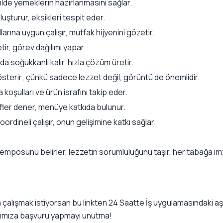
de yemeklerin hazırlanmasını sağlar.
luşturur, eksikleri tespit eder.
larına uygun çalışır, mutfak hijyenini gözetir.
tir, görev dağılımı yapar.
a soğukkanlı kalır, hızla çözüm üretir.
terir; çünkü sadece lezzet değil, görüntü de önemlidir.
oşulları ve ürün israfını takip eder.
ifler dener, menüye katkıda bulunur.
oordineli çalışır, onun gelişimine katkı sağlar.
temposunu belirler, lezzetin sorumluluğunu taşır, her tabağa im
 çalışmak istiyorsan
bu linkten
24 Saatte İş uygulamasındaki aşç
rımıza başvuru yapmayı unutma!