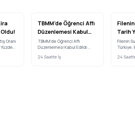
ira
TBMM’de Öğrenci Affı
Filenin
i Oldu!
Düzenlemesi Kabul
Tarih 
Edildi: Kimler
Brezil
tış Oranı
TBMM’de Öğrenci Affı
Filenin Su
m Yüzde
Düzenlemesi Kabul Edildi:
Türkiye, 
Yararlanabilecek,
2026 V
ik
Kimler Yararlanabilecek, Hangi
2026 Vole
Hangi Cezalar
Milletl
24 Saatte İş
24 Saatte
kladığı
Cezalar Geliyor? Türkiye
Şampiyon
Geliyor?
Şampi
Büyük Millet Mecl…
V…