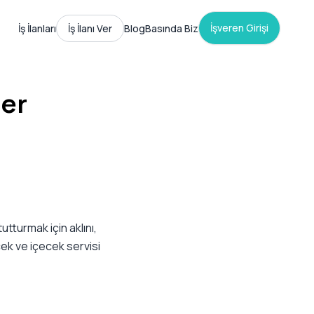
İşveren Girişi
İş İlanları
İş İlanı Ver
Blog
Basında Biz
ler
ı
tturmak için aklını,
cek ve içecek servisi