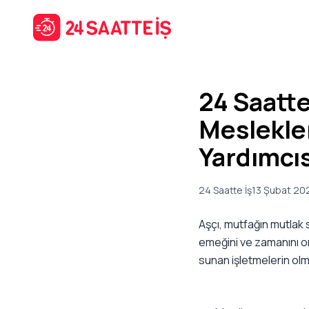
24 Saatt
Meslekler
Yardımcıs
24 Saatte İş
13 Şubat 20
Aşçı, mutfağın mutlak 
emeğini ve zamanını ort
sunan işletmelerin olm