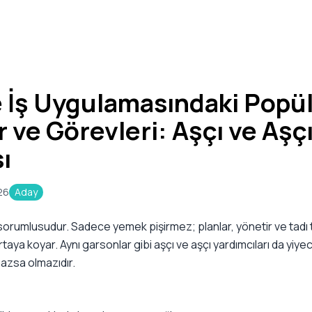
e İş Uygulamasındaki Popü
 ve Görevleri: Aşçı ve Aşç
ı
26
Aday
sorumlusudur. Sadece yemek pişirmez; planlar, yönetir ve tadı tu
aya koyar. Aynı garsonlar gibi aşçı ve aşçı yardımcıları da yiye
azsa olmazıdır.