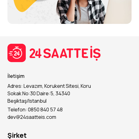
✕
İletişim
Adres: Levazım, Korukent Sitesi, Koru
Sokak No:30 Daire:5, 34340
Beşiktaş/Istanbul
Telefon: 0850 840 57 48
Onayla
dev@24saatteis.com
Kodu almadınız mı?
Tekrar gönder
Şirket