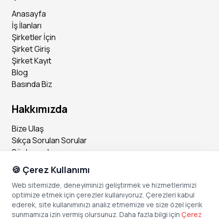
Anasayfa
İş İlanları
Şirketler İçin
Şirket Giriş
Şirket Kayıt
Blog
Basında Biz
Hakkımızda
Bize Ulaş
Sıkça Sorulan Sorular
Sözleşmeler
🍪 Çerez Kullanımı
Sosyal Medya
Web sitemizde, deneyiminizi geliştirmek ve hizmetlerimizi
optimize etmek için çerezler kullanıyoruz. Çerezleri kabul
Instagram
ederek, site kullanımınızı analiz etmemize ve size özel içerik
Facebook
sunmamıza izin vermiş olursunuz. Daha fazla bilgi için
Çerez