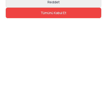
Reddet
Tümünü Kabul Et
İletişim
Adres: Levazım, Korukent Sitesi, Koru
Sokak No:30 Daire:5, 34340
Beşiktaş/Istanbul
Telefon: 0850 840 57 48
dev@24saatteis.com