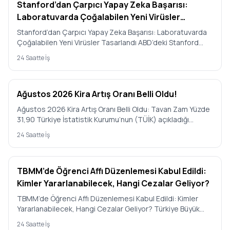
Stanford’dan Çarpıcı Yapay Zeka Başarısı:
Laboratuvarda Çoğalabilen Yeni Virüsler
Tasarlandı
Stanford’dan Çarpıcı Yapay Zeka Başarısı: Laboratuvarda
Çoğalabilen Yeni Virüsler Tasarlandı ABD’deki Stanford
Üniversit…
24 Saatte İş
Ağustos 2026 Kira Artış Oranı Belli Oldu!
Ağustos 2026 Kira Artış Oranı Belli Oldu: Tavan Zam Yüzde
31,90 Türkiye İstatistik Kurumu’nun (TÜİK) açıkladığı
Temmuz 2…
24 Saatte İş
TBMM’de Öğrenci Affı Düzenlemesi Kabul Edildi:
Kimler Yararlanabilecek, Hangi Cezalar Geliyor?
TBMM’de Öğrenci Affı Düzenlemesi Kabul Edildi: Kimler
Yararlanabilecek, Hangi Cezalar Geliyor? Türkiye Büyük
Millet Mecl…
24 Saatte İş