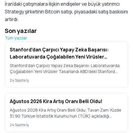
İran’daki çatışmalara ilişkin endişeler ve büyük yatırımcı
Strategy şirketinin Bitcoin satışı, piyasadaki satış baskısını
artırdı.
Son yazılar
Tüm yazılar
Stanford’dan Çarpıcı Yapay Zeka Başarısı:
Laboratuvarda Çoğalabilen Yeni Virüsler
Tasarlandı
Stanford’dan Çarpıcı Yapay Zeka Başarısı: Laboratuvarda
Çoğalabilen Yeni Virüsler Tasarlandı ABD’deki Stanford
Üniversit…
24 Saatte İş
Ağustos 2026 Kira Artış Oranı Belli Oldu!
Ağustos 2026 Kira Artış Oranı Belli Oldu: Tavan Zam Yüzde
31,90 Türkiye İstatistik Kurumu’nun (TÜİK) açıkladığı
Temmuz 2…
24 Saatte İş