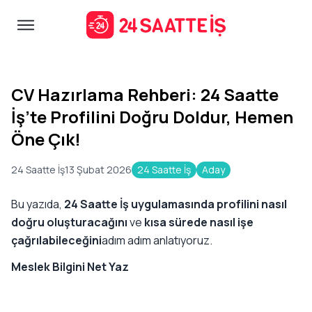
CV Hazırlama Rehberi: 24 Saatte
İş’te Profilini Doğru Doldur, Hemen
Öne Çık!
24 Saatte İş
13 Şubat 2026
24 Saatte İş
Aday
Bu yazıda,
24 Saatte İş uygulamasında
profilini nasıl
doğru oluşturacağını
ve
kısa sürede nasıl işe
çağrılabileceğini
adım adım anlatıyoruz.
Meslek Bilgini Net Yaz