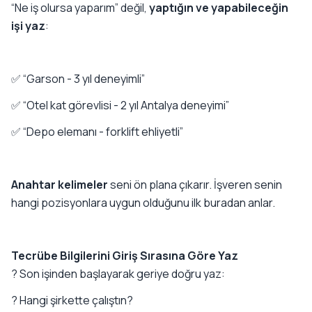
“Ne iş olursa yaparım” değil,
yaptığın ve yapabileceğin
işi yaz
:
✅ “Garson - 3 yıl deneyimli”
✅ “Otel kat görevlisi - 2 yıl Antalya deneyimi”
✅ “Depo elemanı - forklift ehliyetli”
Anahtar kelimeler
seni ön plana çıkarır. İşveren senin
hangi pozisyonlara uygun olduğunu ilk buradan anlar.
Tecrübe Bilgilerini Giriş Sırasına Göre Yaz
?️ Son işinden başlayarak geriye doğru yaz:
? Hangi şirkette çalıştın?