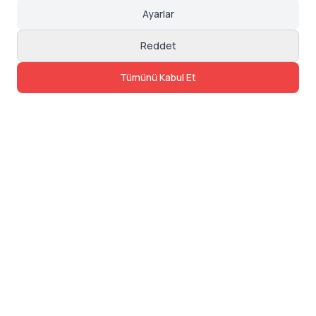
Ayarlar
Reddet
Tümünü Kabul Et
İletişim
Adres: Levazım, Korukent Sitesi, Koru
Sokak No:30 Daire:5, 34340
Beşiktaş/Istanbul