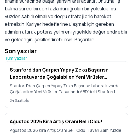
arama sürecinde başarı şansını artıracaktır. Unutma, iş
bulma süreci birden fazla durağı olan bir yolculuk; bu
yüzden sabırlı olmalı ve doğru stratejilerle hareket
etmelisin. Kariyer hedeflerine ulaşmak için gereken
adımları atarak potansiyelini en iyi şekilde değerlendirebilir
ve geleceğini şekillendirebilirsin. Başarılar!
Son yazılar
Tüm yazılar
Stanford’dan Çarpıcı Yapay Zeka Başarısı:
Laboratuvarda Çoğalabilen Yeni Virüsler
Tasarlandı
Stanford’dan Çarpıcı Yapay Zeka Başarısı: Laboratuvarda
Çoğalabilen Yeni Virüsler Tasarlandı ABD’deki Stanford
Üniversit…
24 Saatte İş
Ağustos 2026 Kira Artış Oranı Belli Oldu!
Ağustos 2026 Kira Artış Oranı Belli Oldu: Tavan Zam Yüzde