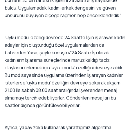
bunların 23 bin tanesi ilk işlerini 24 Saatte İş sayesinde
buldu. Uygulamadaki kadın-erkek dengesini ve güven
unsurunu büyüyen ölçeğe rağmen hep önceliklendirdik.”
‘Uyku modu’ özelliği devrede 24 Saatte İş’in iş arayan kadın
adaylar için oluşturduğu özel uygulamalardan da
bahseden Yasa, şöyle konuştu:“24 Saate İş olarak
kadınların iş arama süreçlerinde maruz kaldığı taciz
olaylarını önlemek için ‘uyku modu’ özelliğini devreye aldık.
Bu mod sayesinde uygulama üzerinden iş arayan kadınlar
isterlerse ‘uyku modu’ özelliğini devreye sokarak akşam
21.00 ile sabah 08.00 saat aralığında işverenden mesaj
almamayı tercih edebiliyorlar. Gönderilen mesajları bu
saatler dışında görüntüleyebiliyorlar.
Ayrıca, yapay zekâ kullanarak yarattığımız algoritma