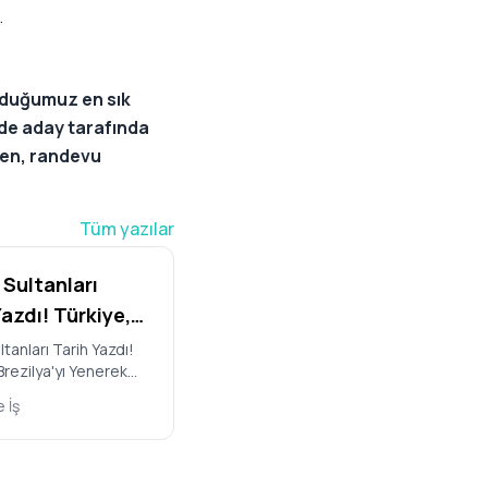
.
uyduğumuz en sık
 de aday tarafında
den, randevu
Tüm yazılar
 Sultanları
Yazdı! Türkiye,
ya'yı Yenerek
ltanları Tarih Yazdı!
Brezilya'yı Yenerek
oleybol
ybol Milletler Ligi
er Ligi
 İş
u Oldu A Milli Kadın
yonu Oldu