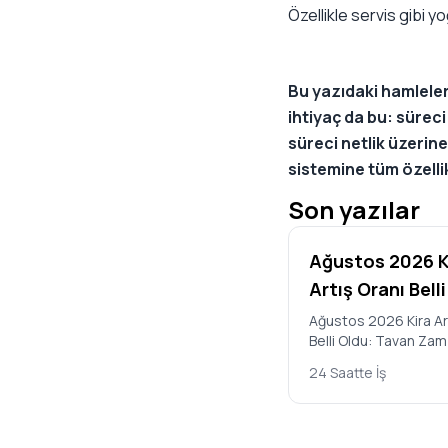
Özellikle servis gibi y
Bu yazıdaki hamleler
ihtiyaç da bu: sürec
süreci netlik üzeri
sistemine tüm özellik
Son yazılar
Ağustos 2026 K
Artış Oranı Bell
Ağustos 2026 Kira Ar
Belli Oldu: Tavan Za
31,90 Türkiye İstatist
24 Saatte İş
Kurumu’nun (TÜİK) açı
Temmuz 2…