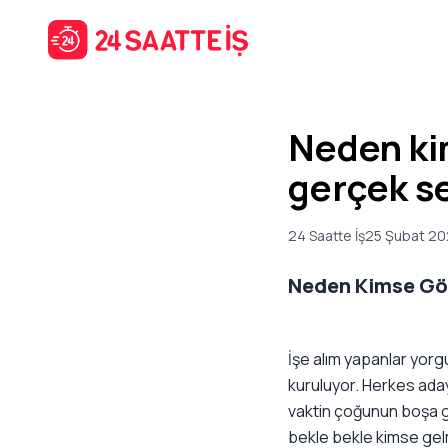
Neden ki
gerçek s
24 Saatte İş
25 Şubat 2
Neden Kimse Gö
İşe alım yapanlar yor
kuruluyor. Herkes aday
vaktin çoğunun boşa gi
bekle bekle kimse gelmi