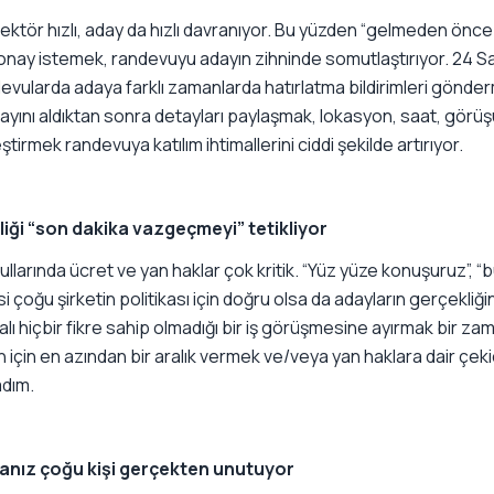
sektör hızlı, aday da hızlı davranıyor. Bu yüzden “gelmeden önce 
ir onay istemek, randevuyu adayın zihninde somutlaştırıyor. 24 S
devularda adaya farklı zamanlarda hatırlatma bildirimleri gönd
yını aldıktan sonra detayları paylaşmak, lokasyon, saat, görüş
tirmek randevuya katılım ihtimallerini ciddi şekilde artırıyor.
liği “son dakika vazgeçmeyi” tetikliyor
llarında ücret ve yan haklar çok kritik. “Yüz yüze konuşuruz”, “
 çoğu şirketin politikası için doğru olsa da adayların gerçekli
kalı hiçbir fikre sahip olmadığı bir iş görüşmesine ayırmak bir zam
n için en azından bir aralık vermek ve/veya yan haklara dair çeki
adım.
nız çoğu kişi gerçekten unutuyor