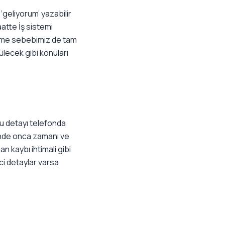
‘geliyorum’ yazabilir
aatte İş sistemi
erme sebebimiz de tam
ülecek gibi konuları
bu detayı telefonda
ğinde onca zamanı ve
an kaybı ihtimali gibi
ci detaylar varsa