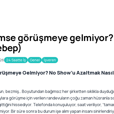
mse görüşmeye gelmiyor?
ebep)
026
24 Saatte İş
Genel
İşveren
rüşmeye Gelmiyor? No Show’u Azaltmak Nası
gun, bezmiş… Boyutundan bağımsız her şirketten sıklıkla duydu
lara görüşme için verilen randevuların çoğu zaman hüsranla so
ttiğini hissediyor. Telefonda konuşuluyor, saat veriliyor, “tam
yor. Bir süre sonra bu durum işe alım yapan insanı sinirlendiriy