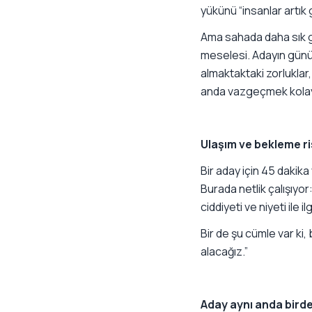
yükünü “insanlar artık
Ama sahada daha sık
meselesi. Adayın günün
almaktaktaki zorluklar
anda vazgeçmek kolay
Ulaşım ve bekleme ris
Bir aday için 45 dakika 
Burada netlik çalışıyor:
ciddiyeti ve niyeti ile i
Bir de şu cümle var ki,
alacağız.”
Aday aynı anda bird