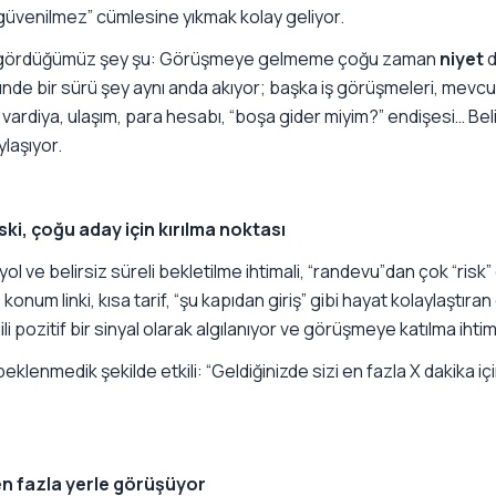
 güvenilmez” cümlesine yıkmak kolay geliyor.
 gördüğümüz şey şu: Görüşmeye gelmeme çoğu zaman
niyet
d
de bir sürü şey aynı anda akıyor; başka iş görüşmeleri, mevcutt
, vardiya, ulaşım, para hesabı, “boşa gider miyim?” endişesi… Be
laşıyor.
ki, çoğu aday için kırılma noktası
yol ve belirsiz süreli bekletilme ihtimali, “randevu”dan çok “risk” 
 konum linki, kısa tarif, “şu kapıdan giriş” gibi hayat kolaylaştıran
lgili pozitif bir sinyal olarak algılanıyor ve görüşmeye katılma ihtima
 beklenmedik şekilde etkili: “Geldiğinizde sizi en fazla X dakika
en fazla yerle görüşüyor