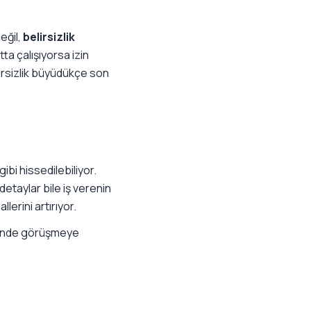
eğil,
belirsizlik
a çalışıyorsa izin
lirsizlik büyüdükçe son
gibi hissedilebiliyor.
 detaylar bile iş verenin
llerini artırıyor.
 içinde görüşmeye