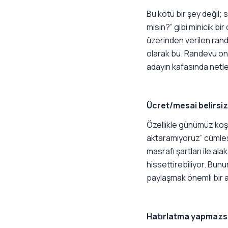
Bu kötü bir şey değil; 
misin?” gibi minicik b
üzerinden verilen ran
olarak bu. Randevu ona
adayın kafasında netleş
Ücret/mesai belirsiz
Özellikle günümüz koşu
aktaramıyoruz” cümlesi
masrafı şartları ile ala
hissettirebiliyor. Bunu
paylaşmak önemli bir 
Hatırlatma yapmazsa