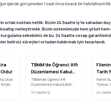
oğun işlerde görüşmeden 1 saat önce kısacık bir hatırlatma kritik
in ortak noktası netlik: Bizim 24 Saatte İş’te sahadan d
i kısaltıp netleştirmek. Bizim sistemimizde hem şirket hem
ne kurgulama sebebimiz de bu. 24 Saatte cevap garantisin
ler belirsiz süreçleri ortadan kaldırmak için tasarlandı.
ira
TBMM’de Öğrenci Affı
Filenin
i Oldu!
Düzenlemesi Kabul
Tarih 
Edildi: Kimler
Brezil
tış Oranı
TBMM’de Öğrenci Affı
Filenin Su
m Yüzde
Düzenlemesi Kabul Edildi:
Türkiye, 
Yararlanabilecek,
2026 V
ik
Kimler Yararlanabilecek, Hangi
2026 Vole
Hangi Cezalar
Milletl
24 Saatte İş
24 Saatte
kladığı
Cezalar Geliyor? Türkiye
Şampiyon
Geliyor?
Şampi
Büyük Millet Mecl…
V…