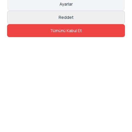
Ayarlar
Reddet
Tümünü Kabul Et
İletişim
Adres: Levazım, Korukent Sitesi, Koru
Sokak No:30 Daire:5, 34340
Beşiktaş/Istanbul