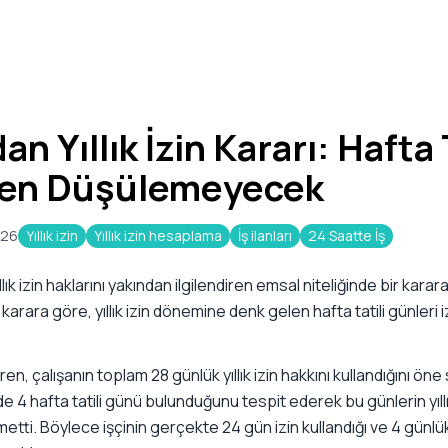
an Yıllık İzin Kararı: Hafta T
den Düşülemeyecek
026
Yıllık izin
Yıllık izin hesaplama
İş ilanları
24 Saatte İş
ıllık izin haklarını yakından ilgilendiren emsal niteliğinde bir kara
arara göre, yıllık izin dönemine denk gelen hafta tatili günleri 
, çalışanın toplam 28 günlük yıllık izin hakkını kullandığını öne
de 4 hafta tatili günü bulunduğunu tespit ederek bu günlerin yıllı
ti. Böylece işçinin gerçekte 24 gün izin kullandığı ve 4 günlük 