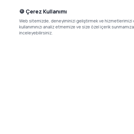
🍪 Çerez Kullanımı
Web sitemizde, deneyiminizi geliştirmek ve hizmetlerimizi o
kullanımınızı analiz etmemize ve size özel içerik sunmamıza i
inceleyebilirsiniz.
İletişim
Adres: Levazım, Korukent Sitesi, Koru
Telefon: 08
Sokak No:30 Daire:5, 34340
dev@24saa