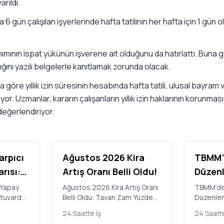
rıldı.
 6 gün çalışılan işyerlerinde hafta tatilinin her hafta için 1 gün
llanımının ispat yükünün işverene ait olduğunu da hatırlattı. Buna 
ndığını yazılı belgelerle kanıtlamak zorunda olacak.
a göre yıllık izin süresinin hesabında hafta tatili, ulusal bayram v
yor. Uzmanlar, kararın çalışanların yıllık izin haklarının korunmas
eğerlendiriyor.
arpıcı
Ağustos 2026 Kira
TBMM’d
rısı:
Artış Oranı Belli Oldu!
Düzenl
Edildi:
 Yapay
Ağustos 2026 Kira Artış Oranı
TBMM’de 
atuvarda
Belli Oldu: Tavan Zam Yüzde
Düzenlem
i
Yararl
sler
31,90 Türkiye İstatistik
Kimler Ya
andı
Hangi 
24 Saatte İş
24 Saatte
Stanford
Kurumu’nun (TÜİK) açıkladığı
Cezalar 