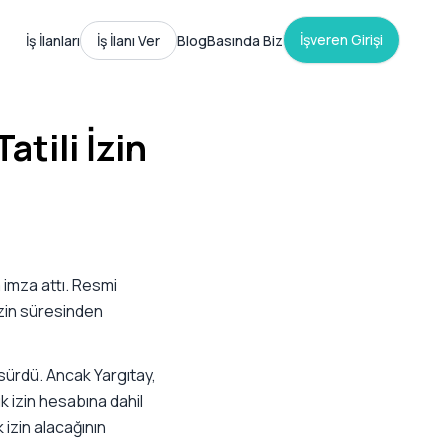
İşveren Girişi
İş İlanları
İş İlanı Ver
Blog
Basında Biz
atili İzin
ra imza attı. Resmi
izin süresinden
 sürdü. Ancak Yargıtay,
k izin hesabına dahil
izin alacağının