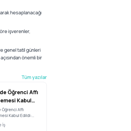
 olarak hesaplanacağı
göre işverenler,
e genel tatil günleri
ı açısından önemli bir
Tüm yazılar
e Öğrenci Affı
emesi Kabul
 Kimler
Öğrenci Affı
esi Kabul Edildi:
anabilecek,
rarlanabilecek, Hangi
Cezalar
 İş
Geliyor? Türkiye