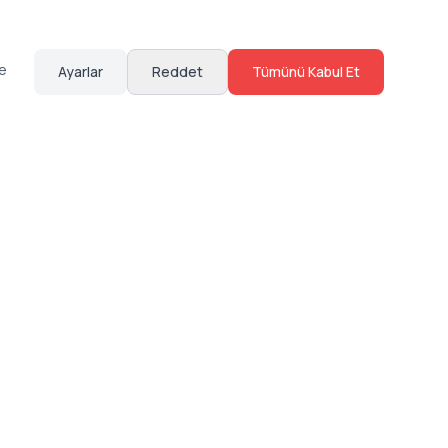
te
Ayarlar
Reddet
Tümünü Kabul Et
Hakkımızda
Sosyal Medya
Bize Ulaş
Instagram
Sıkça Sorulan Sorular
Facebook
Sözleşmeler
X (Twitter)
Linkedin
Youtube