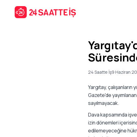
Yargıtay'd
Süresin
24 Saatte İş
9 Haziran 2
Yargıtay, çalışanların y
Gazete'de yayımlanan k
sayılmayacak.
Dava kapsamında işveren
izin dönemleri içerisin
edilemeyeceğine hükmet