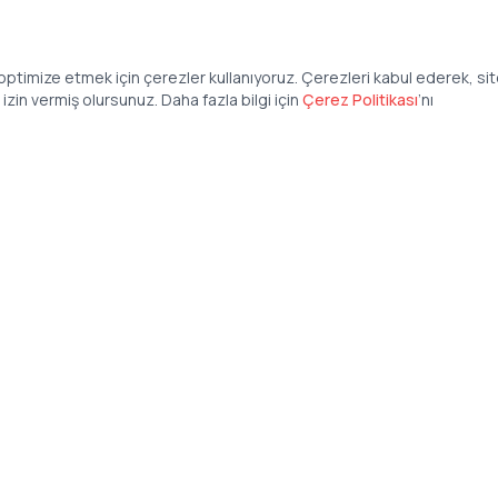
ptimize etmek için çerezler kullanıyoruz. Çerezleri kabul ederek, si
zin vermiş olursunuz. Daha fazla bilgi için
Çerez Politikası
’
nı
Şirket
Anasayfa
İş İlanları
Şirketler İçin
Şirket Giriş
50 840 57 48
Şirket Kayıt
tteis.com