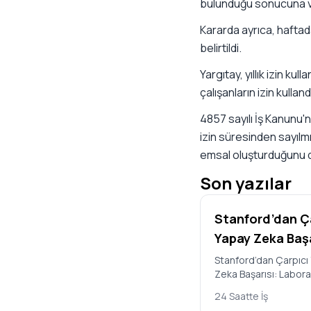
bulunduğu sonucuna va
Kararda ayrıca, haftada
belirtildi.
Yargıtay, yıllık izin ku
çalışanların izin kulla
4857 sayılı İş Kanunu'n
izin süresinden sayılmı
emsal oluşturduğunu d
Son yazılar
Stanford’dan Ç
Yapay Zeka Başa
Laboratuvarda
Stanford’dan Çarpıcı
Zeka Başarısı: Labor
Çoğalabilen Yen
Çoğalabilen Yeni Virü
Virüsler Tasarl
24 Saatte İş
Tasarlandı ABD’deki 