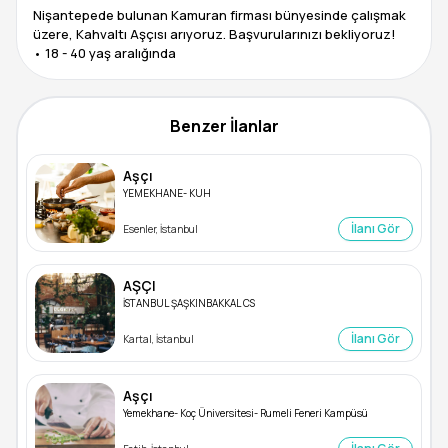
Nişantepede bulunan Kamuran firması bünyesinde çalışmak
üzere, Kahvaltı Aşçısı arıyoruz. Başvurularınızı bekliyoruz!
Benzer İlanlar
Aşçı
YEMEKHANE- KUH
İlanı Gör
Esenler, İstanbul
AŞÇI
İSTANBUL ŞAŞKINBAKKAL CS
İlanı Gör
Kartal, İstanbul
Aşçı
Yemekhane- Koç Üniversitesi- Rumeli Feneri Kampüsü