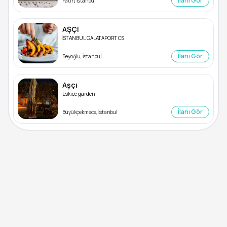
İlanı Gör
Fatih, İstanbul
AŞÇI
İSTANBUL GALATAPORT CS
İlanı Gör
Beyoğlu, İstanbul
Aşçı
Eskice garden
İlanı Gör
Büyükçekmece, İstanbul