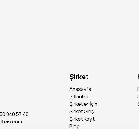
Şirket
Anasayfa
İş İlanları
Şirketler İçin
Şirket Giriş
50 840 57 48
Şirket Kayıt
tteis.com
Blog
Basında Biz