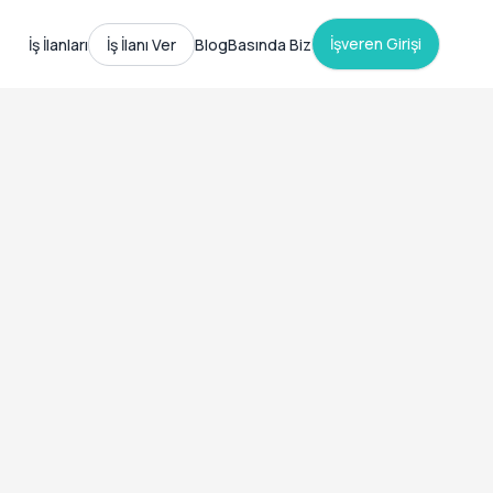
İşveren Girişi
İş İlanları
İş İlanı Ver
Blog
Basında Biz