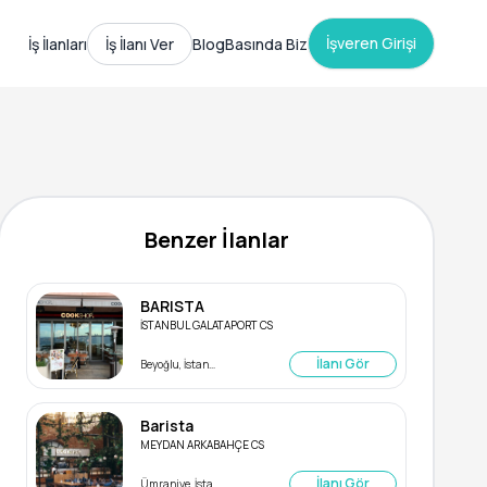
İşveren Girişi
İş İlanları
İş İlanı Ver
Blog
Basında Biz
Benzer İlanlar
BARISTA
İSTANBUL GALATAPORT CS
İlanı Gör
Beyoğlu, İstanbul
Barista
MEYDAN ARKABAHÇE CS
İlanı Gör
Ümraniye, İstanbul