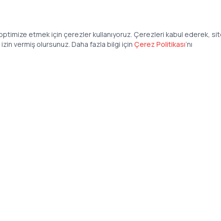
ptimize etmek için çerezler kullanıyoruz. Çerezleri kabul ederek, si
zin vermiş olursunuz. Daha fazla bilgi için
Çerez Politikası
’
nı
Şirket
Anasayfa
İş İlanları
Şirketler İçin
Şirket Giriş
50 840 57 48
Şirket Kayıt
tteis.com