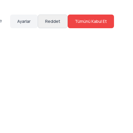
te
Ayarlar
Reddet
Tümünü Kabul Et
Hakkımızda
Sosyal Medya
Bize Ulaş
Instagram
Sıkça Sorulan Sorular
Facebook
Sözleşmeler
X (Twitter)
Linkedin
Youtube