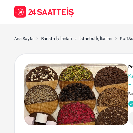
Ana Sayfa
Barista İş İlanları
İstanbul İş İlanları
Poff&s
Po
K
+
Be