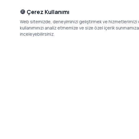
🍪 Çerez Kullanımı
Web sitemizde, deneyiminizi geliştirmek ve hizmetlerimizi o
kullanımınızı analiz etmemize ve size özel içerik sunmamıza i
inceleyebilirsiniz.
İletişim
Adres: Levazım, Korukent Sitesi, Koru
Telefon: 08
Sokak No:30 Daire:5, 34340
dev@24saa