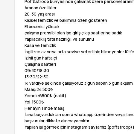
Poff&stroop bünyesinde çalışmak üzere personel aranm
Aranan özellikler
20-30 yaş arası
Kişisel temizlik ve bakımına özen gösteren
El becerisi yüksek
çalışma prensibi olan işe giriş çıkış saatlerine sadık
Yapılacak iş tatlı hazırlığı, ve sunumu
Kasa ve temizlik
İngilizce az veya orta seviye yeterli hiç bilmeyenler lüt
İzinli gün haftaiçi
Çalışma saatleri
09:30/18:30
13:30/22:30
İki vardiye şeklinde çalışıyoruz 3 gün sabah 3 gün akşam
Maaş:24.500₺
Yemek:6500₺ (nakit)
Yol:1500₺
Her ayın 1 inde maaş
İlana başvurduktan sonra whatsapp üzerinden veya ilanda
başvurular dikkate alınmayacaktır.
Yapılan işi görmek için instagram sayfamız (poffstroop) i