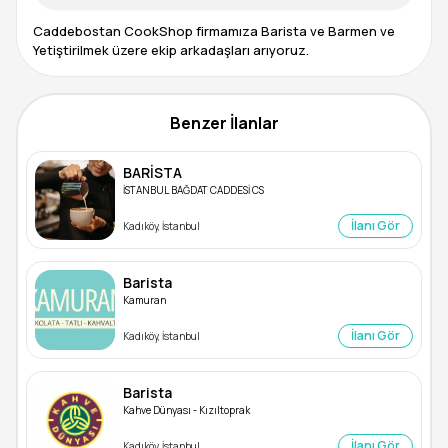
Caddebostan CookShop firmamıza Barista ve Barmen ve
Yetiştirilmek üzere ekip arkadaşları arıyoruz.
Benzer İlanlar
BARİSTA
İSTANBUL BAĞDAT CADDESİ CS
İlanı Gör
Kadıköy, İstanbul
Barista
Kamuran
İlanı Gör
Kadıköy, İstanbul
Barista
Kahve Dünyası - Kızıltoprak
İlanı Gör
Kadıköy, İstanbul