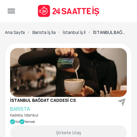
Ana Sayfa
Barista İş İlanları
İstanbul İş İlanları
İSTANBUL BAĞDAT CADDESİ CS-BARİSTA
İSTANBUL BAĞDAT CADDESİ CS
BARİSTA
Kadıköy, İstanbul
Yol
Yemek
Şirkete Ulaş