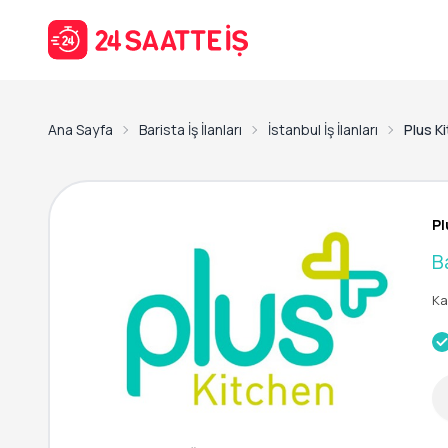
Ana Sayfa
Barista İş İlanları
İstanbul İş İlanları
Plus K
Pl
B
Ka