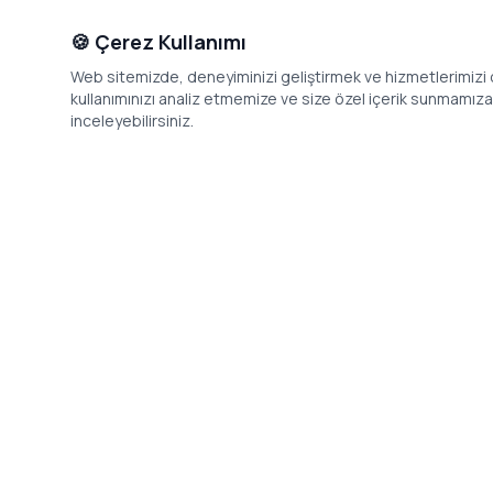
🍪 Çerez Kullanımı
Web sitemizde, deneyiminizi geliştirmek ve hizmetlerimizi o
kullanımınızı analiz etmemize ve size özel içerik sunmamıza i
inceleyebilirsiniz.
İletişim
Adres: Levazım, Korukent Sitesi, Koru
Telefon: 08
Sokak No:30 Daire:5, 34340
dev@24saa