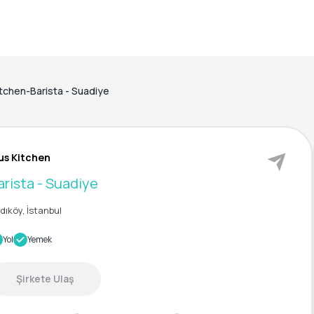
itchen-Barista - Suadiye
us Kitchen
arista - Suadiye
dıköy, İstanbul
Yol
Yemek
Şirkete Ulaş