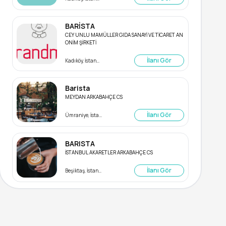
BARİSTA
CEY UNLU MAMÜLLER GIDA SANAYİ VE TİCARET AN
ONİM ŞİRKETİ
İlanı Gör
Kadıköy, İstanbul
Barista
MEYDAN ARKABAHÇE CS
İlanı Gör
Ümraniye, İstanbul
BARISTA
İSTANBUL AKARETLER ARKABAHÇE CS
İlanı Gör
Beşiktaş, İstanbul