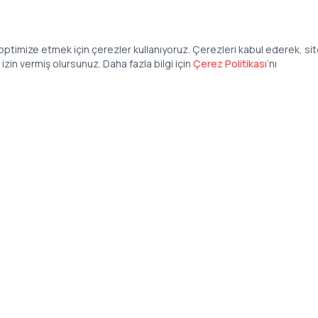
ptimize etmek için çerezler kullanıyoruz. Çerezleri kabul ederek, si
zin vermiş olursunuz. Daha fazla bilgi için
Çerez Politikası
’
nı
Şirket
Anasayfa
İş İlanları
Şirketler İçin
Şirket Giriş
50 840 57 48
Şirket Kayıt
tteis.com