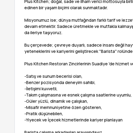
Plus Kitchen; doğal, sade ve ilham verici mottosuyla birl
edinen bir yaşam biçimi olarak sunmaktadır.
Misyonumuz ise; dünya mutfağından farklı tarif ve lezze
devam etmektir. Sadece üretmekle ve mutfakla kalmayıp
da ileriye taşıyoruz.
Bu çerçevede; çevreye duyarlı, sadece insanı değil hayvan
yeteneklerini ve kariyerini geliştirecek ''Barista'' rolünd
Plus Kitchen Restoran Zincirlerinin Suadiye 'de hizmet
-Satış ve sunum becerisi olan,
-Benzer pozisyonda deneyim sahibi,
-İletişimi kuvvetli,
-Takım çalışmasına ve esnek çalışma saatlerine uyumlu,
-Güler yüzlü, dinamik ve çalışkan,
-Misafir memnuniyetine özen gösteren,
-Pratik düşünebilen,
-Yiyecek ve İçecek hizmetlerinde kariyer planlayan
Barista çalışma arkadaşları arayışındayız.