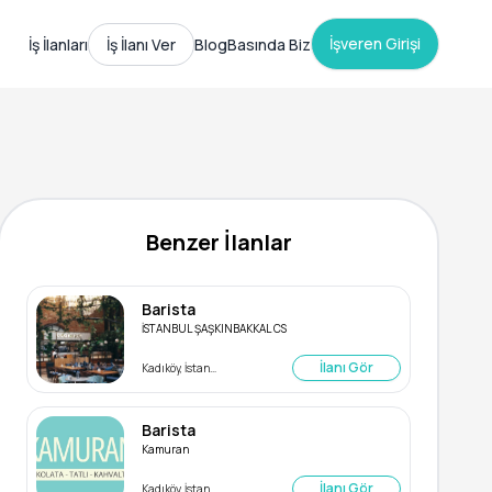
İşveren Girişi
İş İlanları
İş İlanı Ver
Blog
Basında Biz
Benzer İlanlar
Barista
İSTANBUL ŞAŞKINBAKKAL CS
İlanı Gör
Kadıköy, İstanbul
Barista
Kamuran
İlanı Gör
Kadıköy, İstanbul