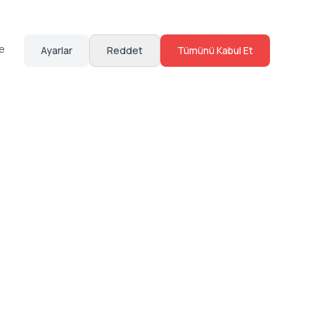
te
Ayarlar
Reddet
Tümünü Kabul Et
Hakkımızda
Sosyal Medya
Bize Ulaş
Instagram
Sıkça Sorulan Sorular
Facebook
Sözleşmeler
X (Twitter)
Linkedin
Youtube