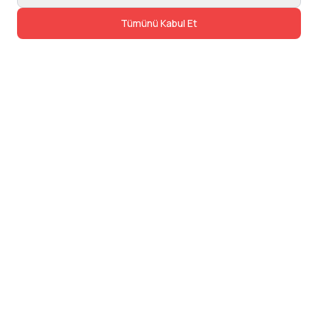
Tümünü Kabul Et
İletişim
Adres: Levazım, Korukent Sitesi, Koru
Sokak No:30 Daire:5, 34340
Beşiktaş/Istanbul
Telefon: 0850 840 57 48
dev@24saatteis.com