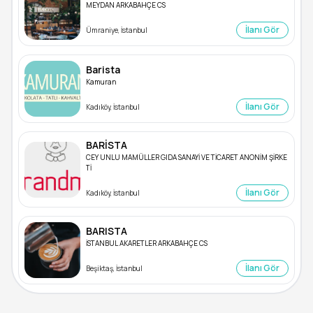
MEYDAN ARKABAHÇE CS
İlanı Gör
Ümraniye, İstanbul
Barista
Kamuran
İlanı Gör
Kadıköy, İstanbul
BARİSTA
CEY UNLU MAMÜLLER GIDA SANAYİ VE TİCARET ANONİM ŞİRKE
Tİ
İlanı Gör
Kadıköy, İstanbul
BARISTA
İSTANBUL AKARETLER ARKABAHÇE CS
İlanı Gör
Beşiktaş, İstanbul