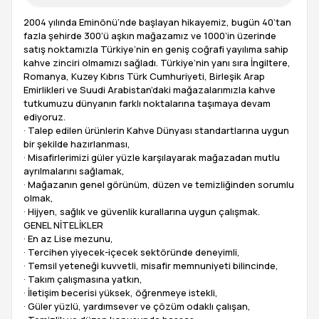
2004 yılında Eminönü’nde başlayan hikayemiz, bugün 40’tan
fazla şehirde 300’ü aşkın mağazamız ve 1000’in üzerinde
satış noktamızla Türkiye’nin en geniş coğrafi yayılıma sahip
kahve zinciri olmamızı sağladı. Türkiye’nin yanı sıra İngiltere,
Romanya, Kuzey Kıbrıs Türk Cumhuriyeti, Birleşik Arap
Emirlikleri ve Suudi Arabistan’daki mağazalarımızla kahve
tutkumuzu dünyanın farklı noktalarına taşımaya devam
ediyoruz.
· Talep edilen ürünlerin Kahve Dünyası standartlarına uygun
bir şekilde hazırlanması,
· Misafirlerimizi güler yüzle karşılayarak mağazadan mutlu
ayrılmalarını sağlamak,
· Mağazanın genel görünüm, düzen ve temizliğinden sorumlu
olmak,
· Hijyen, sağlık ve güvenlik kurallarına uygun çalışmak.
GENEL NİTELİKLER
· En az Lise mezunu,
· Tercihen yiyecek-içecek sektöründe deneyimli,
· Temsil yeteneği kuvvetli, misafir memnuniyeti bilincinde,
· Takım çalışmasına yatkın,
· İletişim becerisi yüksek, öğrenmeye istekli,
· Güler yüzlü, yardımsever ve çözüm odaklı çalışan,