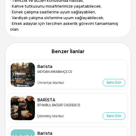
· Temizlik ve düzen konusunda hassas,
· Kahve tutkusunu misafirlerimize yaşatabilecek,
· Esnek çalışma saatlerine uyum sağlayabilen,
· Vardiyalı çalışma sistemine uyum sağlayabilecek,
· Erkek adaylar için tercihen askerlik görevini tamamlamış
Benzer İlanlar
Barista
MEYDAN ARKABAHÇE CS
İlanı Gör
Ümraniye, İstanbul
BARİSTA
İSTANBUL BAĞDAT CADDESİ CS
İlanı Gör
Çekmeköy, İstanbul
Barista