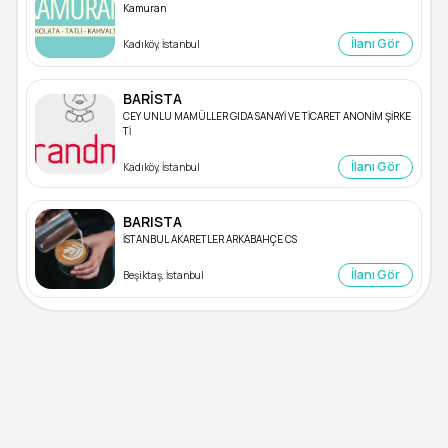
Kamuran
İlanı Gör
Kadıköy, İstanbul
BARİSTA
CEY UNLU MAMÜLLER GIDA SANAYİ VE TİCARET ANONİM ŞİRKE
Tİ
İlanı Gör
Kadıköy, İstanbul
BARISTA
İSTANBUL AKARETLER ARKABAHÇE CS
İlanı Gör
Beşiktaş, İstanbul