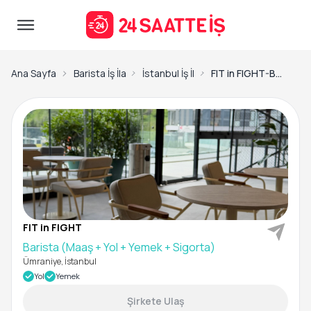
Ana Sayfa
Barista İş İlanları
İstanbul İş İlanları
FIT in FIGHT-Barista (Maaş + Yol + Yemek + Sigorta)
FIT in FIGHT
Barista (Maaş + Yol + Yemek + Sigorta)
Ümraniye, İstanbul
Yol
Yemek
Şirkete Ulaş