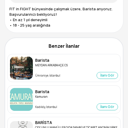
FIT in FIGHT bünyesinde çalışmak üzere, Barista arıyoruz.
Başvurularınızı bekliyoruz!
• En az 1 yıl deneyimli
Benzer İlanlar
Barista
MEYDAN ARKABAHÇE CS
İlanı Gör
Ümraniye, İstanbul
Barista
Kamuran
İlanı Gör
Kadıköy, İstanbul
BARİSTA
CEY UNLU MAMÜLLER GIDA SANAYİ VE TİCARET ANONİM ŞİRKE