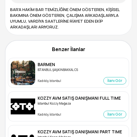
BAR'A HAKİM BAR TEMİZLİĞİNE ÖNEM GÖSTEREN, KİŞİSEL
BAKIMINA ÖNEM GÖSTEREN, ÇALIŞMA ARKADAŞLARIYLA
UYUMLU, VARDİYA SAATLERİNE RİAYET EDEN EKİP
ARKADAŞLARI ARIYORUZ.
Benzer İlanlar
BARMEN
İSTANBUL ŞAŞKINBAKKAL CS
İlanı Gör
Kadıköy, İstanbul
KOZZY AVM SATIŞ DANIŞMANI FULL TIME
İstanbul Kozzy Mağaza
İlanı Gör
Kadıköy, İstanbul
KOZZY AVM SATIŞ DANIŞMANI PART TIME