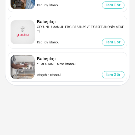
İlanı Gör
Kadıköy, İstanbul
Bulaşıkçı
CEY UNLU MAMÜLLER GIDA SANAYİ VE TİCARET ANONİM ŞİRKE
Tİ
İlanı Gör
Kadıköy, İstanbul
Bulaşıkçı
YEMEKHANE- Mess İstanbul
İlanı Gör
Ataşehir, İstanbul