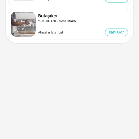
Bulaşıkçı
YEMEKHANE- Mess İstanbul
İlanı Gör
Ataşehir, İstanbul