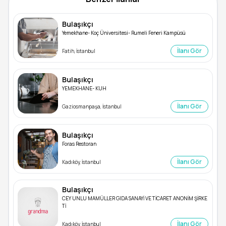
Bulaşıkçı
Yemekhane- Koç Üniversitesi- Rumeli Feneri Kampüsü
İlanı Gör
Fatih, İstanbul
Bulaşıkçı
YEMEKHANE- KUH
İlanı Gör
Gaziosmanpaşa, İstanbul
Bulaşıkçı
Foras Restoran
İlanı Gör
Kadıköy, İstanbul
Bulaşıkçı
CEY UNLU MAMÜLLER GIDA SANAYİ VE TİCARET ANONİM ŞİRKE
Tİ
İlanı Gör
Kadıköy, İstanbul