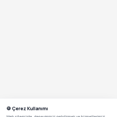
🍪 Çerez Kullanımı
Web sitemizde, deneyiminizi geliştirmek ve hizmetlerimizi