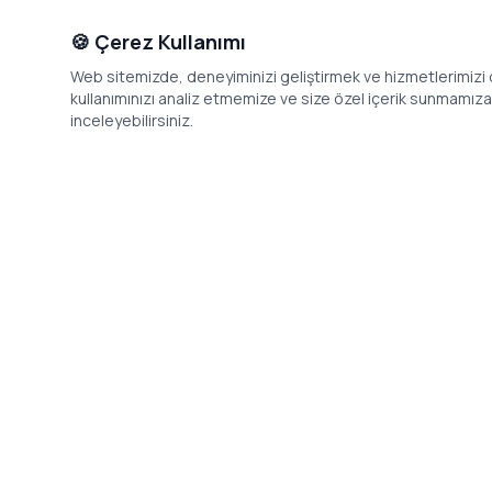
🍪 Çerez Kullanımı
Web sitemizde, deneyiminizi geliştirmek ve hizmetlerimizi o
kullanımınızı analiz etmemize ve size özel içerik sunmamıza i
inceleyebilirsiniz.
İletişim
Adres: Levazım, Korukent Sitesi, Koru
Telefon: 08
Sokak No:30 Daire:5, 34340
dev@24saa