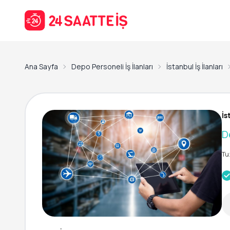
Ana Sayfa
Depo Personeli İş İlanları
İstanbul İş İlanları
İs
D
Tu