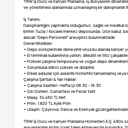
TRW İş Gücü ve Kariyer Planlama, iş dünyasının dinamikleri
ve yönetilmesi alanlarında uzmanlaşmış bir danışmanlık f
İş Tanımı:
Danışmanlığını yapmakta olduğumuz, sağlık ve medikal loj
birinin Tuzla / Kocaeli merkez deposunda; ürün kabul, 
alacak "Depo Personeli" arayışımız bulunmaktadır.
Genel Nitelikler:
• Depo süreçlerinde deneyimli veya bu alanda kariyer 
• El terminali kullanımına yatkın, dikkatli ve titiz çalışabile
• Fiziksel çalışma temposuna ve yoğun depo dinamikler
• Sorumluluk bilinci yüksek ve disiplinli,
• Erkek adaylar için askerlik hizmetini tamamlamış veya 
Çalışma Şartları & Yan Haklar:
• Çalışma Saatleri: Hafta içi 08:30 - 18:30
• İzin Günleri: Cumartesi ve Pazar tatil
• Maaş: 34.450 TL Net
• Prim: 1.820 TL Aylık Prim
• Ulaşım: Çayırova, Darıca ve Esenyalı güzergahlarından
TRW İş Gücü ve Kariyer Planlama Hizmetleri A.Ş. 4904 sa
arayanlardan hiçbir ücret talep etmeyen bir kurumdur. Tür