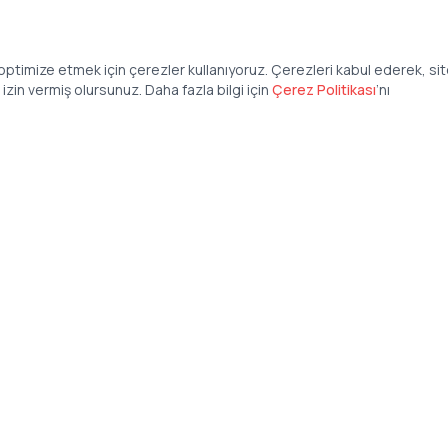
ptimize etmek için çerezler kullanıyoruz. Çerezleri kabul ederek, si
zin vermiş olursunuz. Daha fazla bilgi için
Çerez Politikası
’
nı
Şirket
Anasayfa
İş İlanları
Şirketler İçin
Şirket Giriş
50 840 57 48
Şirket Kayıt
tteis.com