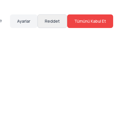
te
Ayarlar
Reddet
Tümünü Kabul Et
Hakkımızda
Sosyal Medya
Bize Ulaş
Instagram
Sıkça Sorulan Sorular
Facebook
Sözleşmeler
X (Twitter)
Linkedin
Youtube