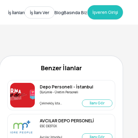
İşveren Girişi
İş İlanları
İş İlanı Ver
Blog
Basında Biz
Benzer İlanlar
Depo Personeli - İstanbul
Dürümle - Üretim Personeli
İlanı Gör
Çekmeköy, İstanbul
AVCILAR DEPO PERSONELİ
ESC DESTEK
İlanı Gör
Avcılar, İstanbul