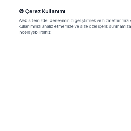
🍪 Çerez Kullanımı
Web sitemizde, deneyiminizi geliştirmek ve hizmetlerimizi o
kullanımınızı analiz etmemize ve size özel içerik sunmamıza i
inceleyebilirsiniz.
İletişim
Adres: Levazım, Korukent Sitesi, Koru
Telefon: 08
Sokak No:30 Daire:5, 34340
dev@24saa