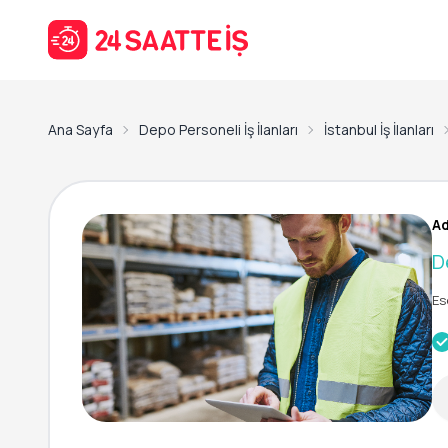
Ana Sayfa
Depo Personeli İş İlanları
İstanbul İş İlanları
Ad
D
Es