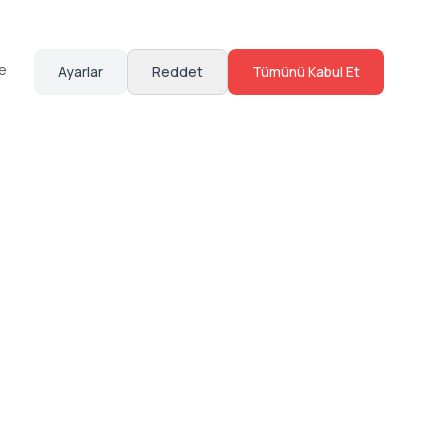
te
Ayarlar
Reddet
Tümünü Kabul Et
Hakkımızda
Sosyal Medya
Bize Ulaş
Instagram
Sıkça Sorulan Sorular
Facebook
Sözleşmeler
X (Twitter)
Linkedin
Youtube