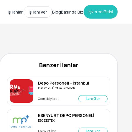
İşveren Girişi
İş İlanları
İş İlanı Ver
Blog
Basında Biz
Benzer İlanlar
Depo Personeli - İstanbul
Dürümle - Üretim Personeli
İlanı Gör
Çekmeköy, İstanbul
ESENYURT DEPO PERSONELİ
ESC DESTEK
İlanı Gör
Esenyurt, İstanbul