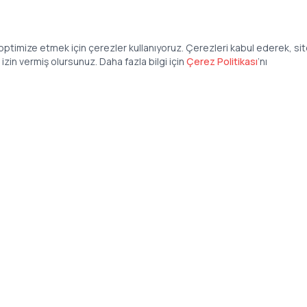
ptimize etmek için çerezler kullanıyoruz. Çerezleri kabul ederek, si
zin vermiş olursunuz. Daha fazla bilgi için
Çerez Politikası
’
nı
Şirket
Anasayfa
İş İlanları
Şirketler İçin
Şirket Giriş
50 840 57 48
Şirket Kayıt
tteis.com