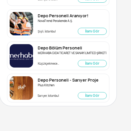
Depo Personeli Aranıyor!
NovaTrend Perakende A.Ş.
İlanı Gör
Şişli, İstanbul
Depo Bölüm Personeli
MERHABA GIDA TİCARET VE SANAYİ LİMİTED ŞİRKETİ
İlanı Gör
Küçükçekmece, İstanbul
Depo Personeli - Sarıyer Proje
Plus Kitchen
İlanı Gör
Sarıyer, İstanbul