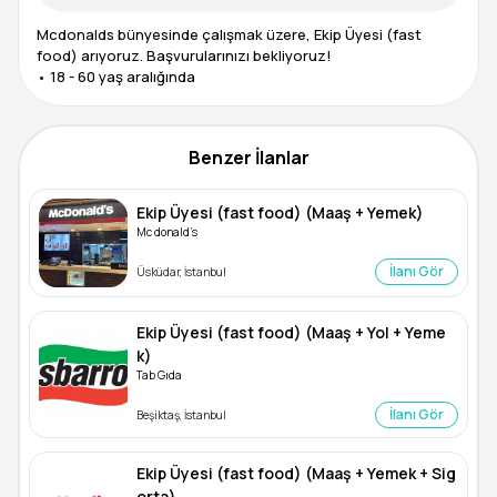
Mcdonalds bünyesinde çalışmak üzere, Ekip Üyesi (fast
food) arıyoruz. Başvurularınızı bekliyoruz!
Benzer İlanlar
Ekip Üyesi (fast food) (Maaş + Yemek)
Mc donald’s
İlanı Gör
Üsküdar, İstanbul
Ekip Üyesi (fast food) (Maaş + Yol + Yeme
k)
Tab Gıda
İlanı Gör
Beşiktaş, İstanbul
Ekip Üyesi (fast food) (Maaş + Yemek + Sig
orta)