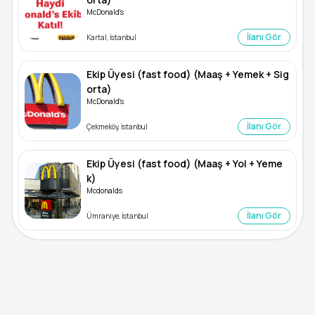
McDonald's
İlanı Gör
Kartal, İstanbul
Ekip Üyesi (fast food) (Maaş + Yemek + Sig
orta)
McDonald's
İlanı Gör
Çekmeköy, İstanbul
Ekip Üyesi (fast food) (Maaş + Yol + Yeme
k)
Mcdonalds
İlanı Gör
Ümraniye, İstanbul