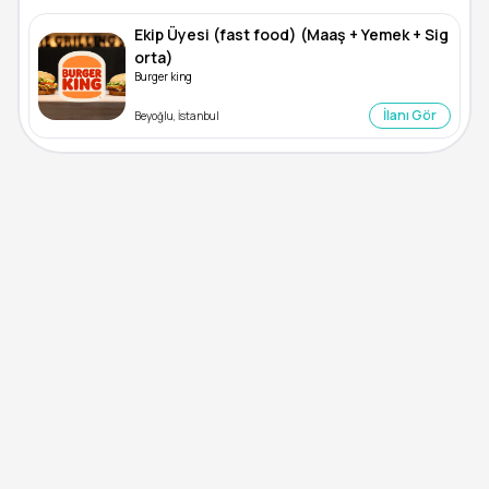
Ekip Üyesi (fast food) (Maaş + Yemek + Sig
orta)
Burger king
İlanı Gör
Beyoğlu, İstanbul