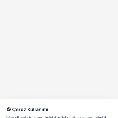
🍪 Çerez Kullanımı
Web sitemizde, deneyiminizi geliştirmek ve hizmetlerimizi