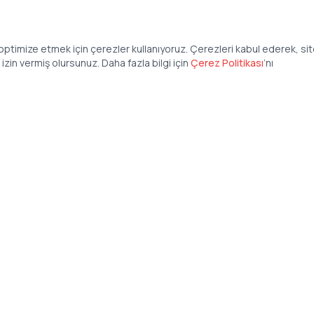
ptimize etmek için çerezler kullanıyoruz. Çerezleri kabul ederek, si
zin vermiş olursunuz. Daha fazla bilgi için
Çerez Politikası
’
nı
Şirket
Anasayfa
İş İlanları
Şirketler İçin
Şirket Giriş
50 840 57 48
Şirket Kayıt
tteis.com