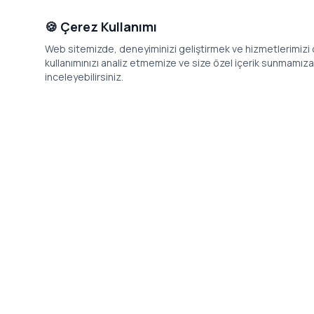
🍪 Çerez Kullanımı
Web sitemizde, deneyiminizi geliştirmek ve hizmetlerimizi o
kullanımınızı analiz etmemize ve size özel içerik sunmamıza i
inceleyebilirsiniz.
İletişim
Adres: Levazım, Korukent Sitesi, Koru
Telefon: 08
Sokak No:30 Daire:5, 34340
dev@24saa