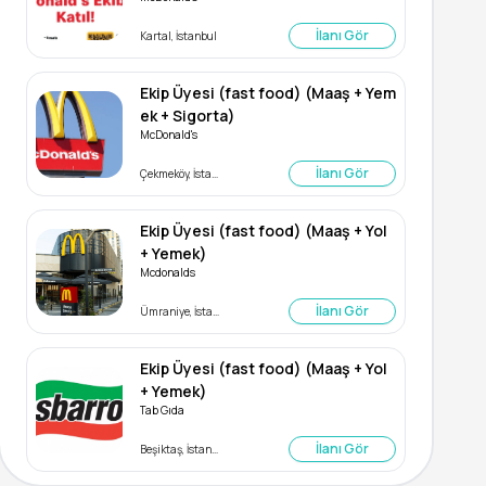
İlanı Gör
Kartal, İstanbul
Ekip Üyesi (fast food) (Maaş + Yem
ek + Sigorta)
McDonald's
İlanı Gör
Çekmeköy, İstanbul
Ekip Üyesi (fast food) (Maaş + Yol
+ Yemek)
Mcdonalds
İlanı Gör
Ümraniye, İstanbul
Ekip Üyesi (fast food) (Maaş + Yol
+ Yemek)
Tab Gıda
İlanı Gör
Beşiktaş, İstanbul