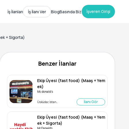
İşveren Girişi
İş İlanları
İş İlanı Ver
Blog
Basında Biz
ek + Sigorta)
Benzer İlanlar
Ekip Üyesi (fast food) (Maaş + Yem
ek)
Mc donald’s
İlanı Gör
Üsküdar, İstanbul
Ekip Üyesi (fast food) (Maaş + Yem
ek + Sigorta)
McDonald's