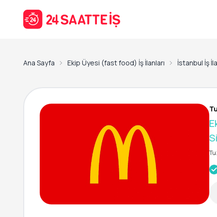
Ana Sayfa
Ekip Üyesi (fast food) İş İlanları
İstanbul İş İl
Tu
E
S
Tu