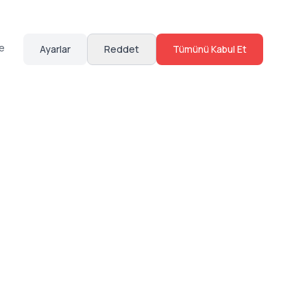
te
Ayarlar
Reddet
Tümünü Kabul Et
Hakkımızda
Sosyal Medya
Bize Ulaş
Instagram
Sıkça Sorulan Sorular
Facebook
Sözleşmeler
X (Twitter)
Linkedin
Youtube