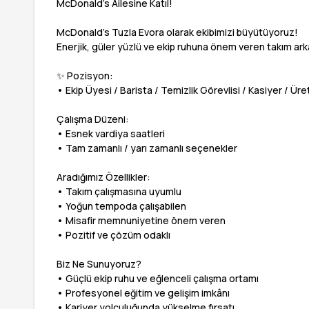
McDonald’s Ailesine Katıl!
McDonald’s Tuzla Evora olarak ekibimizi büyütüyoruz!
Enerjik, güler yüzlü ve ekip ruhuna önem veren takım arka
✨ Pozisyon:
• Ekip Üyesi / Barista / Temizlik Görevlisi / Kasiyer / Ür
Çalışma Düzeni:
• Esnek vardiya saatleri
• Tam zamanlı / yarı zamanlı seçenekler
Aradığımız Özellikler:
• Takım çalışmasına uyumlu
• Yoğun tempoda çalışabilen
• Misafir memnuniyetine önem veren
• Pozitif ve çözüm odaklı
Biz Ne Sunuyoruz?
• Güçlü ekip ruhu ve eğlenceli çalışma ortamı
• Profesyonel eğitim ve gelişim imkânı
• Kariyer yolculuğunda yükselme fırsatı