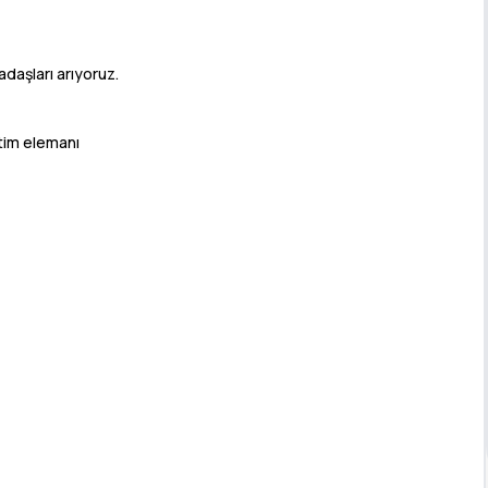
daşları arıyoruz.
etim elemanı