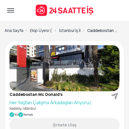
Ana Sayfa
Ekip Üyesi (fast food) İş İlanları
İstanbul İş İlanları
Caddebostan Mc Donald’s-Her Yaştan Çalışma Arkadaşları Arıyoruz.
Caddebostan Mc Donald’s
Her Yaştan Çalışma Arkadaşları Arıyoruz.
Kadıköy, İstanbul
Yol
Yemek
Şirkete Ulaş