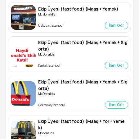
Ekip Üyesi (fast food) (Maaş + Yemek)
Mc donald’s
İlanı Gör
Üsküdar, İstanbul
Ekip Üyesi (fast food) (Maaş + Yemek + Sig
orta)
McDonald's
İlanı Gör
Kartal, İstanbul
Ekip Üyesi (fast food) (Maaş + Yemek + Sig
orta)
McDonald's
İlanı Gör
Çekmeköy, İstanbul
Ekip Üyesi (fast food) (Maaş + Yol + Yeme
k)
Mcdonalds