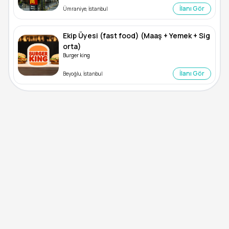
İlanı Gör
Ümraniye, İstanbul
Ekip Üyesi (fast food) (Maaş + Yemek + Sig
orta)
Burger king
İlanı Gör
Beyoğlu, İstanbul