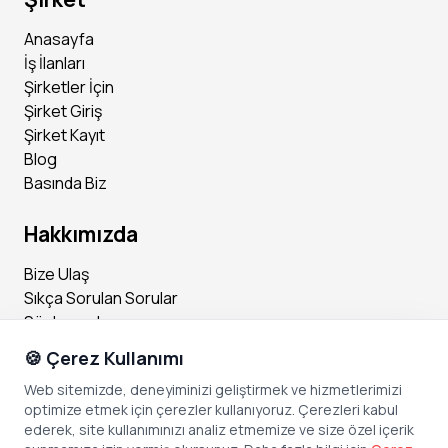
Anasayfa
İş İlanları
Şirketler İçin
Şirket Giriş
Şirket Kayıt
Blog
Basında Biz
Hakkımızda
Bize Ulaş
Sıkça Sorulan Sorular
Sözleşmeler
🍪 Çerez Kullanımı
Sosyal Medya
Web sitemizde, deneyiminizi geliştirmek ve hizmetlerimizi
optimize etmek için çerezler kullanıyoruz. Çerezleri kabul
Instagram
ederek, site kullanımınızı analiz etmemize ve size özel içerik
Facebook