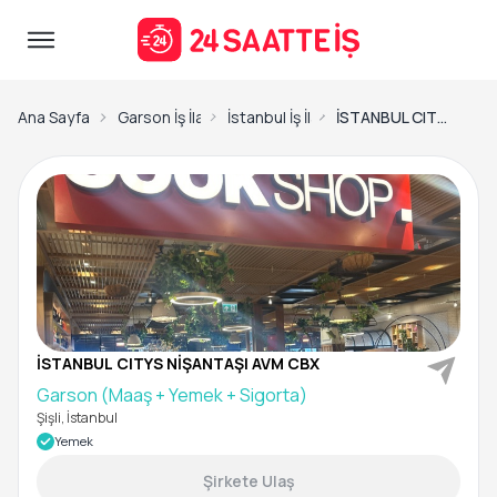
Ana Sayfa
Garson İş İlanları
İstanbul İş İlanları
İSTANBUL CITYS NİŞANTAŞI AVM CBX-Garson (Maaş + Yemek + Sigorta)
İSTANBUL CITYS NİŞANTAŞI AVM CBX
Garson (Maaş + Yemek + Sigorta)
Şişli, İstanbul
Yemek
Şirkete Ulaş