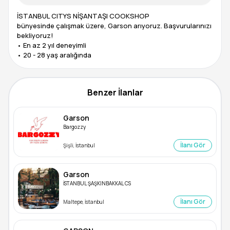
İSTANBUL CITYS NİŞANTAŞI COOKSHOP
bünyesinde çalışmak üzere, Garson arıyoruz. Başvurularınızı
bekliyoruz!
• En az 2 yıl deneyimli
Benzer İlanlar
Garson
Bargozzy
İlanı Gör
Şişli, İstanbul
Garson
İSTANBUL ŞAŞKINBAKKAL CS
İlanı Gör
Maltepe, İstanbul