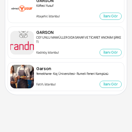
GARSON
Köfteci Yusuf
İlanı Gör
Ataşehir, İstanbul
GARSON
CEY UNLU MAMÜLLER GIDA SANAYİ VE TİCARET ANONİM ŞİRKE
Tİ
İlanı Gör
Kadıköy, İstanbul
Garson
Yemekhane- Koç Üniversitesi- Rumeli Feneri Kampüsü
İlanı Gör
Fatih, İstanbul