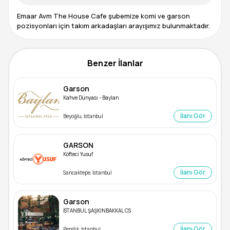
Emaar Avm The House Cafe şubemize komi ve garson
pozisyonları için takım arkadaşları arayışımız bulunmaktadır.
Benzer İlanlar
Garson
Kahve Dünyası - Baylan
İlanı Gör
Beyoğlu, İstanbul
GARSON
Köfteci Yusuf
İlanı Gör
Sancaktepe, İstanbul
Garson
İSTANBUL ŞAŞKINBAKKAL CS
İlanı Gör
Pendik, İstanbul