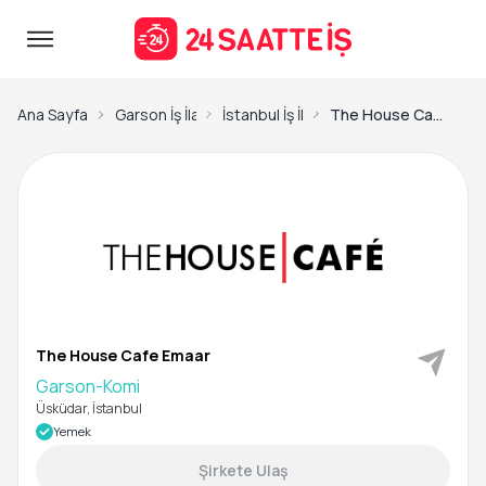
Ana Sayfa
Garson İş İlanları
İstanbul İş İlanları
The House Cafe Emaar-Garson-Komi
The House Cafe Emaar
Garson-Komi
Üsküdar, İstanbul
Yemek
Şirkete Ulaş