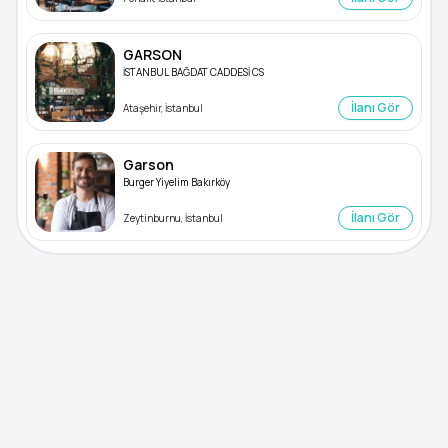
GARSON
İSTANBUL BAĞDAT CADDESİ CS
İlanı Gör
Ataşehir, İstanbul
Garson
Burger Yiyelim Bakırköy
İlanı Gör
Zeytinburnu, İstanbul