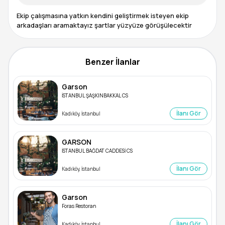
Ekip çalışmasına yatkın kendini geliştirmek isteyen ekip
arkadaşları aramaktayız şartlar yüzyüze görüşülecektir
Benzer İlanlar
Garson
İSTANBUL ŞAŞKINBAKKAL CS
İlanı Gör
Kadıköy, İstanbul
GARSON
İSTANBUL BAĞDAT CADDESİ CS
İlanı Gör
Kadıköy, İstanbul
Garson
Foras Restoran
İlanı Gör
Kadıköy, İstanbul