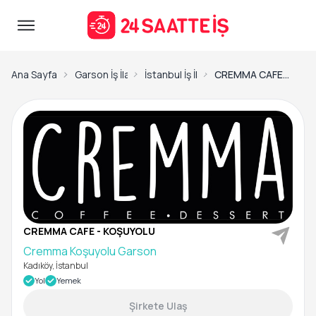
Ana Sayfa
Garson İş İlanları
İstanbul İş İlanları
CREMMA CAFE - KOŞUYOLU-Cremma Koşuyolu Garson
CREMMA CAFE - KOŞUYOLU
Cremma Koşuyolu Garson
Kadıköy, İstanbul
Yol
Yemek
Şirkete Ulaş