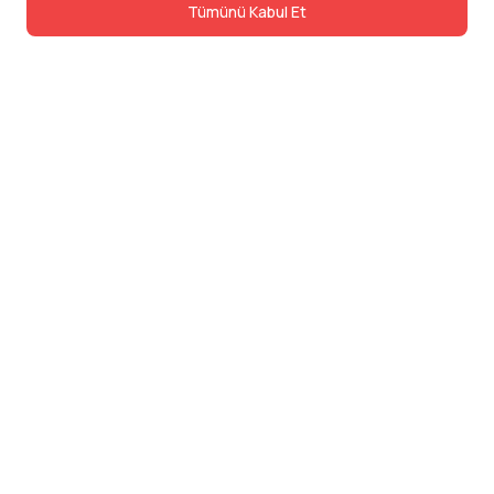
Tümünü Kabul Et
İletişim
Adres: Levazım, Korukent Sitesi, Koru
Sokak No:30 Daire:5, 34340
Beşiktaş/Istanbul
Telefon: 0850 840 57 48
dev@24saatteis.com