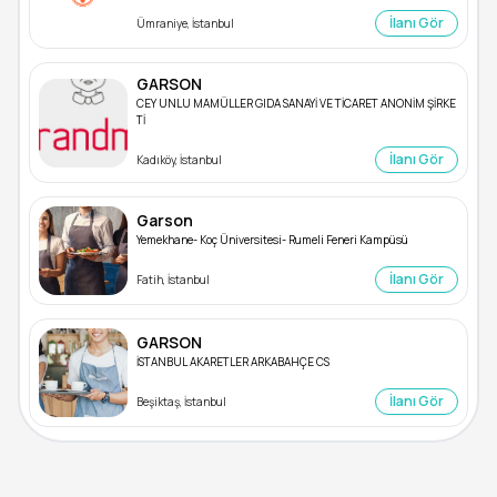
İlanı Gör
Ümraniye, İstanbul
GARSON
CEY UNLU MAMÜLLER GIDA SANAYİ VE TİCARET ANONİM ŞİRKE
Tİ
İlanı Gör
Kadıköy, İstanbul
Garson
Yemekhane- Koç Üniversitesi- Rumeli Feneri Kampüsü
İlanı Gör
Fatih, İstanbul
GARSON
İSTANBUL AKARETLER ARKABAHÇE CS
İlanı Gör
Beşiktaş, İstanbul