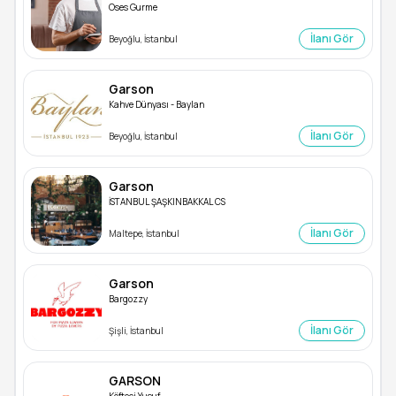
Oses Gurme
İlanı Gör
Beyoğlu, İstanbul
Garson
Kahve Dünyası - Baylan
İlanı Gör
Beyoğlu, İstanbul
Garson
İSTANBUL ŞAŞKINBAKKAL CS
İlanı Gör
Maltepe, İstanbul
Garson
Bargozzy
İlanı Gör
Şişli, İstanbul
GARSON