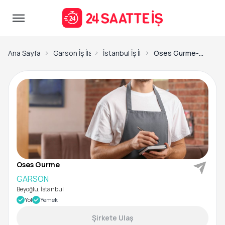
Ana Sayfa
Garson İş İlanları
İstanbul İş İlanları
Oses Gurme-GARSON
Oses Gurme
GARSON
Beyoğlu, İstanbul
Yol
Yemek
Şirkete Ulaş