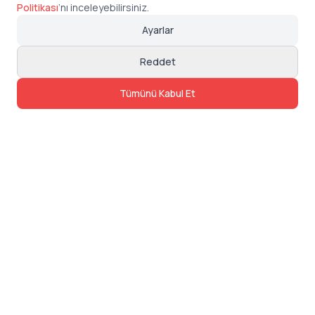
Politikası
’
nı inceleyebilirsiniz.
Ayarlar
Reddet
Tümünü Kabul Et
İletişim
Adres: Levazım, Korukent Sitesi, Koru
Sokak No:30 Daire:5, 34340