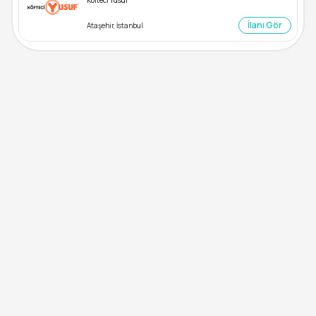
Köfteci Yusuf
İlanı Gör
Ataşehir, İstanbul