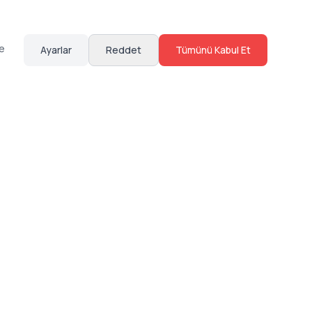
te
Ayarlar
Reddet
Tümünü Kabul Et
Hakkımızda
Sosyal Medya
Bize Ulaş
Instagram
Sıkça Sorulan Sorular
Facebook
Sözleşmeler
X (Twitter)
Linkedin
Youtube