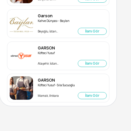
Garson
Kahve Dünyası - Baylan
İlanı Gör
Beyoğlu, İstanbul
GARSON
Köfteci Yusuf
İlanı Gör
Ataşehir, İstanbul
GARSON
Köfteci Yusuf - Sıla Sucuoğlu
İlanı Gör
Mamak, Ankara