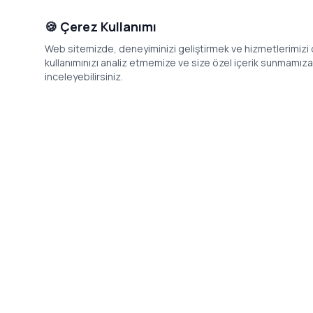
🍪 Çerez Kullanımı
Web sitemizde, deneyiminizi geliştirmek ve hizmetlerimizi o
kullanımınızı analiz etmemize ve size özel içerik sunmamıza i
inceleyebilirsiniz.
İletişim
Adres: Levazım, Korukent Sitesi, Koru
Telefon: 08
Sokak No:30 Daire:5, 34340
dev@24saa