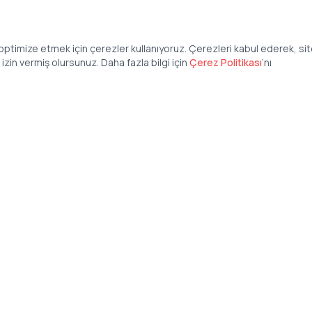
ptimize etmek için çerezler kullanıyoruz. Çerezleri kabul ederek, si
zin vermiş olursunuz. Daha fazla bilgi için
Çerez Politikası
’
nı
Şirket
Anasayfa
İş İlanları
Şirketler İçin
Şirket Giriş
50 840 57 48
Şirket Kayıt
tteis.com