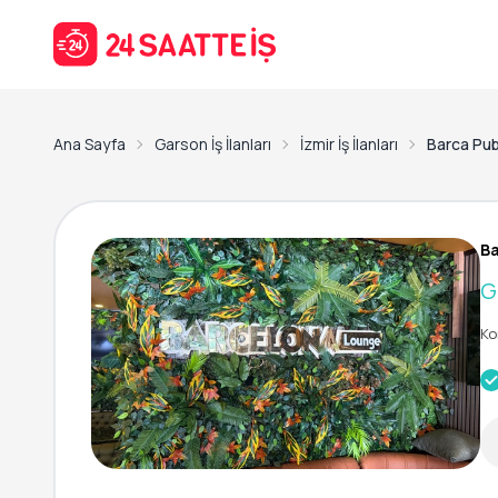
Ana Sayfa
Garson İş İlanları
İzmir İş İlanları
Barca Pub
B
G
Ko