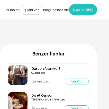
İşveren Girişi
İş İlanları
İş İlanı Ver
Blog
Basında Biz
Benzer İlanlar
Garson Aranıyor!
Quarter cafe
İlanı Gör
Karşıyaka, İzmir
Diyet Garson
YEMEKHANE- İzmir Amerikan
İlanı Gör
Balçova, İzmir