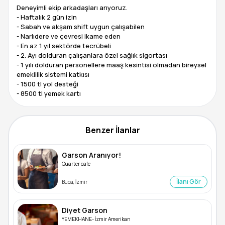
Deneyimli ekip arkadaşları arıyoruz.
- Haftalık 2 gün izin
- ⁠Sabah ve akşam shift uygun çalışabilen
- ⁠Narlıdere ve çevresi ikame eden
- ⁠En az 1 yıl sektörde tecrübeli
- ⁠2. Ayı dolduran çalışanlara özel sağlık sigortası
- ⁠1 yılı dolduran personellere maaş kesintisi olmadan bireysel
emeklilik sistemi katkısı
- ⁠1500 tl yol desteği
- ⁠8500 tl yemek kartı
Benzer İlanlar
Garson Aranıyor!
Quarter cafe
İlanı Gör
Buca, İzmir
Diyet Garson
YEMEKHANE- İzmir Amerikan