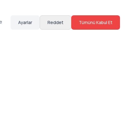
te
Ayarlar
Reddet
Tümünü Kabul Et
Hakkımızda
Sosyal Medya
Bize Ulaş
Instagram
Sıkça Sorulan Sorular
Facebook
Sözleşmeler
X (Twitter)
Linkedin
Youtube