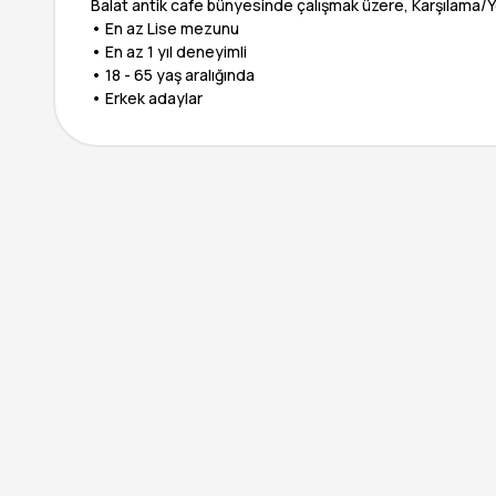
Balat antik cafe bünyesinde çalışmak üzere, Karşılama/Ye
• En az Lise mezunu
• En az 1 yıl deneyimli
• 18 - 65 yaş aralığında