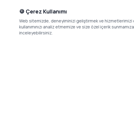
🍪 Çerez Kullanımı
Web sitemizde, deneyiminizi geliştirmek ve hizmetlerimizi o
kullanımınızı analiz etmemize ve size özel içerik sunmamıza i
inceleyebilirsiniz.
İletişim
Adres: Levazım, Korukent Sitesi, Koru
Telefon: 08
Sokak No:30 Daire:5, 34340
dev@24saa