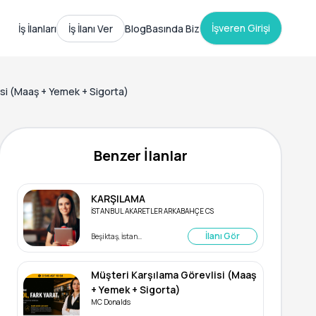
İşveren Girişi
İş İlanları
İş İlanı Ver
Blog
Basında Biz
si (Maaş + Yemek + Sigorta)
Benzer İlanlar
KARŞILAMA
İSTANBUL AKARETLER ARKABAHÇE CS
İlanı Gör
Beşiktaş, İstanbul
Müşteri Karşılama Görevlisi (Maaş
+ Yemek + Sigorta)
MC Donalds