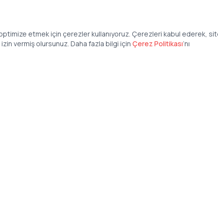
ptimize etmek için çerezler kullanıyoruz. Çerezleri kabul ederek, si
zin vermiş olursunuz. Daha fazla bilgi için
Çerez Politikası
’
nı
Şirket
Anasayfa
İş İlanları
Şirketler İçin
Şirket Giriş
50 840 57 48
Şirket Kayıt
tteis.com