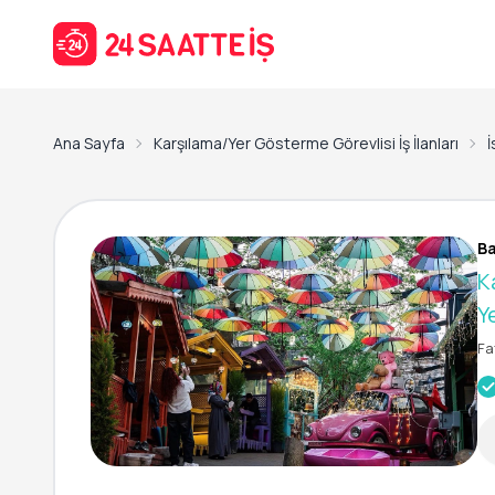
Ana Sayfa
Karşılama/Yer Gösterme Görevlisi İş İlanları
İ
Ba
K
Y
Fa