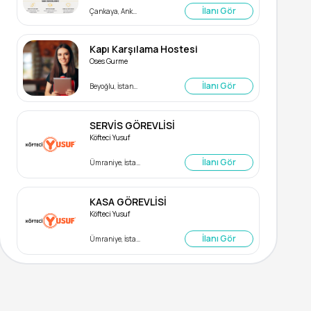
İlanı Gör
Çankaya, Ankara
Kapı Karşılama Hostesi
Oses Gurme
İlanı Gör
Beyoğlu, İstanbul
SERVİS GÖREVLİSİ
Köfteci Yusuf
İlanı Gör
Ümraniye, İstanbul
KASA GÖREVLİSİ
Köfteci Yusuf
İlanı Gör
Ümraniye, İstanbul