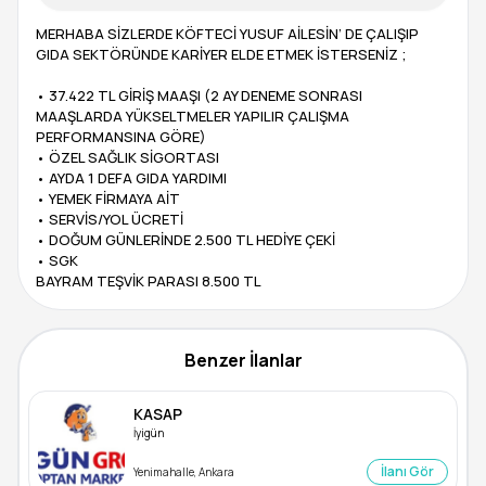
MERHABA SİZLERDE KÖFTECİ YUSUF AİLESİN’ DE ÇALIŞIP
GIDA SEKTÖRÜNDE KARİYER ELDE ETMEK İSTERSENİZ ;
• 37.422 TL GİRİŞ MAAŞI (2 AY DENEME SONRASI
MAAŞLARDA YÜKSELTMELER YAPILIR ÇALIŞMA
PERFORMANSINA GÖRE)
• ÖZEL SAĞLIK SİGORTASI
• AYDA 1 DEFA GIDA YARDIMI
• YEMEK FİRMAYA AİT
• SERVİS/YOL ÜCRETİ
• DOĞUM GÜNLERİNDE 2.500 TL HEDİYE ÇEKİ
• SGK
BAYRAM TEŞVİK PARASI 8.500 TL
Benzer İlanlar
KASAP
İyigün
İlanı Gör
Yenimahalle, Ankara