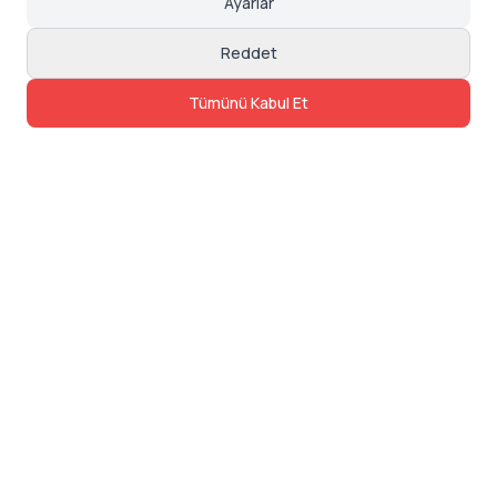
Ayarlar
Reddet
Tümünü Kabul Et
İletişim
Adres: Levazım, Korukent Sitesi, Koru
Sokak No:30 Daire:5, 34340
Beşiktaş/Istanbul
Telefon: 0850 840 57 48