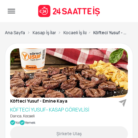
Ana Sayfa
Kasap İş İlanları
Kocaeli İş İlanları
Köfteci Yusuf - Emine Kaya-KÖFTECİ YUSUF- KASAP GÖREVLİSİ
Köfteci Yusuf - Emine Kaya
KÖFTECİ YUSUF- KASAP GÖREVLİSİ
Darıca, Kocaeli
Yol
Yemek
Şirkete Ulaş