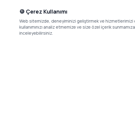
🍪 Çerez Kullanımı
Web sitemizde, deneyiminizi geliştirmek ve hizmetlerimizi o
kullanımınızı analiz etmemize ve size özel içerik sunmamıza i
inceleyebilirsiniz.
İletişim
Adres: Levazım, Korukent Sitesi, Koru
Telefon: 08
Sokak No:30 Daire:5, 34340
dev@24saa