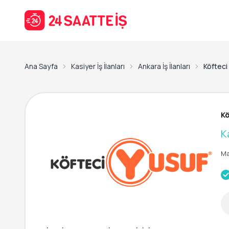
Ana Sayfa
Kasiyer İş İlanları
Ankara İş İlanları
Köfteci
Kö
K
Ma