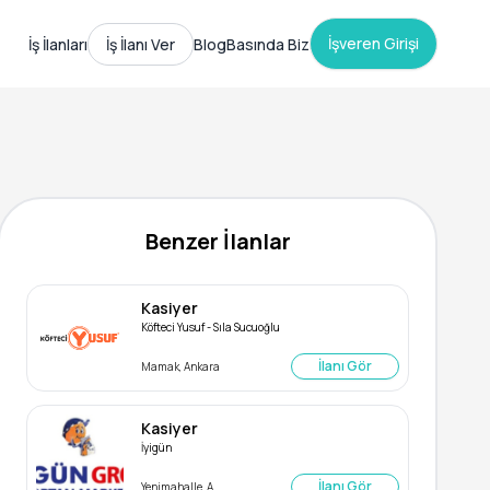
İşveren Girişi
İş İlanları
İş İlanı Ver
Blog
Basında Biz
Benzer İlanlar
Kasiyer
Köfteci Yusuf - Sıla Sucuoğlu
İlanı Gör
Mamak, Ankara
Kasiyer
İyigün
İlanı Gör
Yenimahalle, Ankara