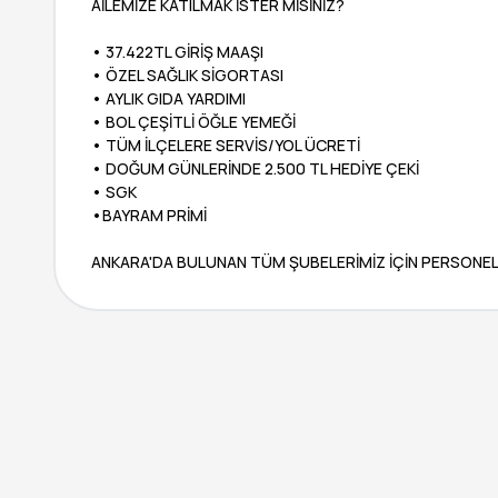
AİLEMİZE KATILMAK İSTER MİSİNİZ?
• 37.422TL GİRİŞ MAAŞI
• ÖZEL SAĞLIK SİGORTASI
• AYLIK GIDA YARDIMI
• BOL ÇEŞİTLİ ÖĞLE YEMEĞİ
• TÜM İLÇELERE SERVİS/YOL ÜCRETİ
• DOĞUM GÜNLERİNDE 2.500 TL HEDİYE ÇEKİ
• SGK
•BAYRAM PRİMİ
ANKARA'DA BULUNAN TÜM ŞUBELERİMİZ İÇİN PERSONEL 