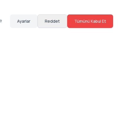
te
Ayarlar
Reddet
Tümünü Kabul Et
Hakkımızda
Sosyal Medya
Bize Ulaş
Instagram
Sıkça Sorulan Sorular
Facebook
Sözleşmeler
X (Twitter)
Linkedin
Youtube