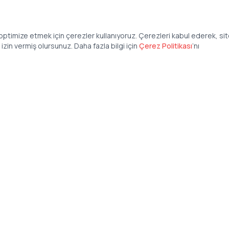
ptimize etmek için çerezler kullanıyoruz. Çerezleri kabul ederek, si
zin vermiş olursunuz. Daha fazla bilgi için
Çerez Politikası
’
nı
Şirket
Anasayfa
İş İlanları
Şirketler İçin
Şirket Giriş
50 840 57 48
Şirket Kayıt
tteis.com