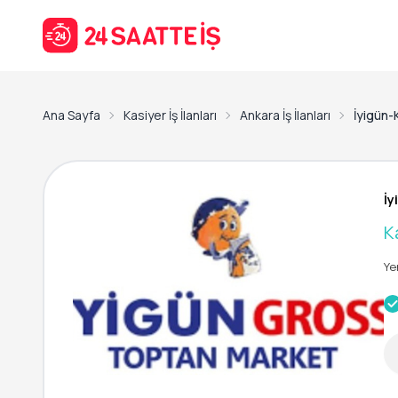
Ana Sayfa
Kasiyer İş İlanları
Ankara İş İlanları
İyigün-
İy
K
Ye