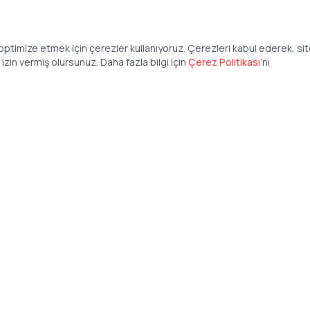
ptimize etmek için çerezler kullanıyoruz. Çerezleri kabul ederek, si
zin vermiş olursunuz. Daha fazla bilgi için
Çerez Politikası
’
nı
Şirket
Anasayfa
İş İlanları
Şirketler İçin
Şirket Giriş
50 840 57 48
Şirket Kayıt
tteis.com