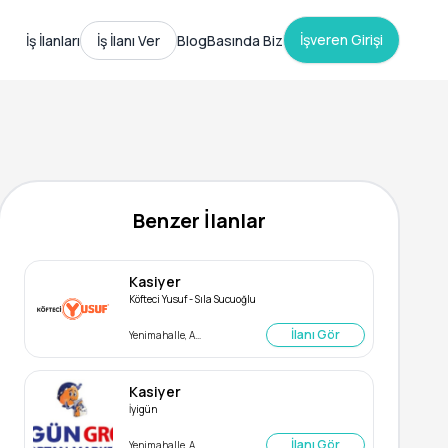
İşveren Girişi
İş İlanları
İş İlanı Ver
Blog
Basında Biz
Benzer İlanlar
Kasiyer
Köfteci Yusuf - Sıla Sucuoğlu
İlanı Gör
Yenimahalle, Ankara
Kasiyer
İyigün
İlanı Gör
Yenimahalle, Ankara