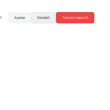
te
Ayarlar
Reddet
Tümünü Kabul Et
Hakkımızda
Sosyal Medya
Bize Ulaş
Instagram
Sıkça Sorulan Sorular
Facebook
Sözleşmeler
X (Twitter)
Linkedin
Youtube