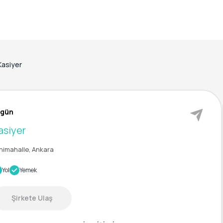
Kasiyer
igün
asiyer
nimahalle, Ankara
Yol
Yemek
Şirkete Ulaş