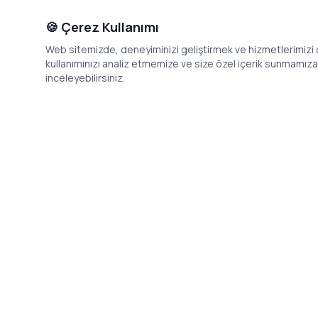
🍪 Çerez Kullanımı
Web sitemizde, deneyiminizi geliştirmek ve hizmetlerimizi o
kullanımınızı analiz etmemize ve size özel içerik sunmamıza i
inceleyebilirsiniz.
İletişim
Adres: Levazım, Korukent Sitesi, Koru
Telefon: 08
Sokak No:30 Daire:5, 34340
dev@24saa