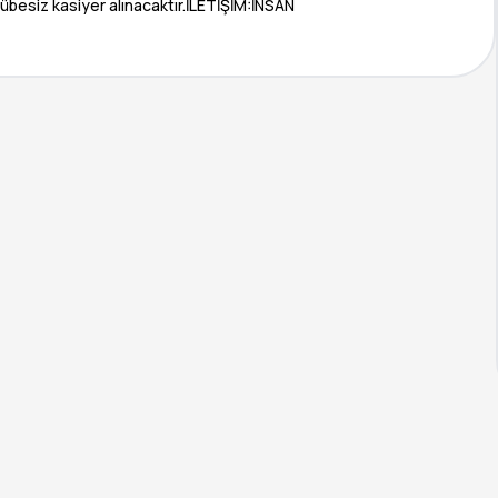
besiz kasiyer alınacaktır.İLETİŞİM:İNSAN