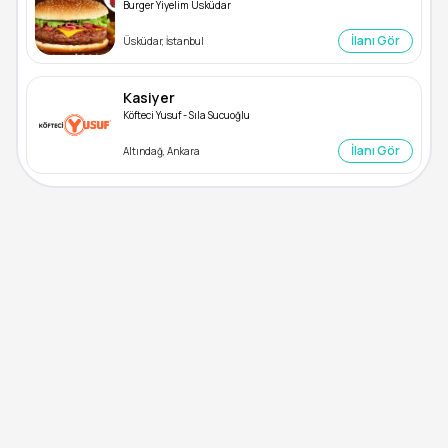
Burger Yiyelim Üsküdar
İlanı Gör
Üsküdar, İstanbul
Kasiyer
Köfteci Yusuf - Sıla Sucuoğlu
İlanı Gör
Altındağ, Ankara