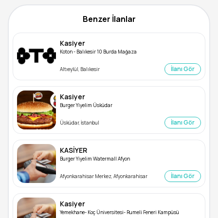
Benzer İlanlar
Kasiyer
Koton - Balıkesir 10 Burda Mağaza
İlanı Gör
Altıeylül, Balıkesir
Kasiyer
Burger Yiyelim Üsküdar
İlanı Gör
Üsküdar, İstanbul
KASİYER
Burger Yiyelim Watermall Afyon
İlanı Gör
Afyonkarahisar Merkez, Afyonkarahisar
Kasiyer
Yemekhane- Koç Üniversitesi- Rumeli Feneri Kampüsü