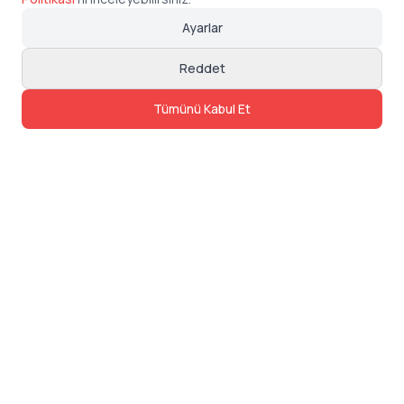
Ayarlar
Reddet
Tümünü Kabul Et
İletişim
Adres: Levazım, Korukent Sitesi, Koru
Sokak No:30 Daire:5, 34340
Beşiktaş/Istanbul